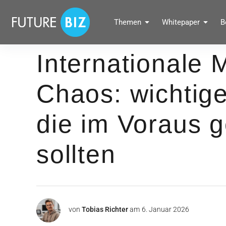
Inhalte
überspringen
FUTUREBIZ
Themen
Whitepaper
B
Social Media Marketing Blog für Unternehmen by BRANDPUNKT
Internationale
Chaos: wichtige
die im Voraus 
sollten
von
Tobias Richter
am
6. Januar 2026