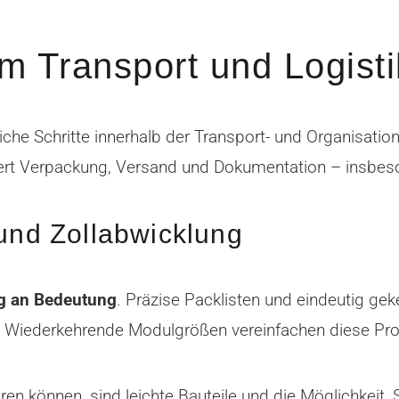
m Transport und Logisti
che Schritte innerhalb der Transport- und Organisati
tert Verpackung, Versand und Dokumentation – insbeso
 und Zollabwicklung
ng an Bedeutung
. Präzise Packlisten und eindeutig ge
e. Wiederkehrende Modulgrößen vereinfachen diese Pr
ren können, sind leichte Bauteile und die Möglichkeit, 