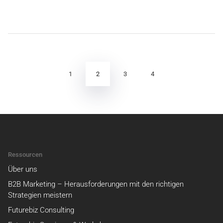
Seitennummerierung
der
Beiträge
2
1
3
4
Ressourcen
Über uns
B2B Marketing – Herausforderungen mit den richtigen
Strategien meistern
Futurebiz Consulting