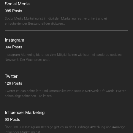
Social Media
985 Posts
Social Media Marketing ist im digitalen Marketing fest verankert und ein
entscheidender Bestandteil der digitalen…
Instagram
394 Posts
Instagram Marketing bietet so viele Möglichkeiten wie kaum ein anderes soziales
Netzwerk. Der Wachstum und…
Twitter
126 Posts
Twitter ist das schnellste und kommunikativste soziale Netzwerk. Oft wurde Twitter
schon abgeschrieben. Die letzen…
Influencer Marketing
90 Posts
Über 500.000 Instagram Beiträge gibt es zu den Hashtags #Werbung und #Anzeige.
Influencer Marketing hat…