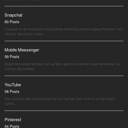
Snapchat
83 Posts
Snapchat ist die innovativste Social Media Marketing und Messaging Plattform. Fast
300 Mio. Menschen nutzen…
Mobile Messenger
59 Posts
Mobile Messenger befinden sich auf dem gleichen Level wie soziale Netzwerke. Sie
sind fest Bestandteil…
YouTube
58 Posts
Fast ein Drittel aller Internetnutzer ist auf YouTube aktiv. Geht es um die reinen
Zahlen,…
Pinterest
54 Posts