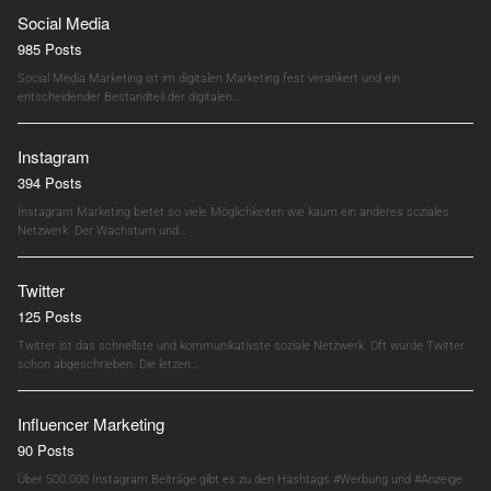
Social Media
985 Posts
Social Media Marketing ist im digitalen Marketing fest verankert und ein
entscheidender Bestandteil der digitalen…
Instagram
394 Posts
Instagram Marketing bietet so viele Möglichkeiten wie kaum ein anderes soziales
Netzwerk. Der Wachstum und…
Twitter
125 Posts
Twitter ist das schnellste und kommunikativste soziale Netzwerk. Oft wurde Twitter
schon abgeschrieben. Die letzen…
Influencer Marketing
90 Posts
Über 500.000 Instagram Beiträge gibt es zu den Hashtags #Werbung und #Anzeige.