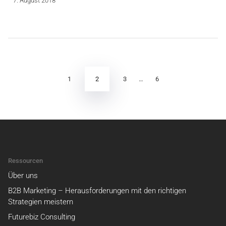
7. August 2018
Seitennummerierung
der
Beiträge
2
1
3
…
6
Ressourcen
Über uns
B2B Marketing – Herausforderungen mit den richtigen
Strategien meistern
Futurebiz Consulting