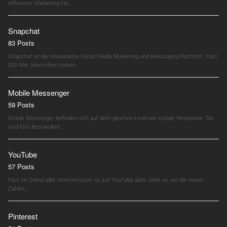
Influencer Marketing hat…
Snapchat
83 Posts
Snapchat ist die innovativste Social Media Marketing und Messaging Plattform. Fast
300 Mio. Menschen nutzen…
Mobile Messenger
59 Posts
Mobile Messenger befinden sich auf dem gleichen Level wie soziale Netzwerke. Sie
sind fest Bestandteil…
YouTube
57 Posts
Fast ein Drittel aller Internetnutzer ist auf YouTube aktiv. Geht es um die reinen
Zahlen,…
Pinterest