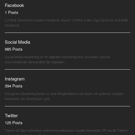
Facebook
1 Posts
2,2 Mrd. Menschen nutzen Facebook. Davon 1,4 Mrd. jeden Tag. Damit ist und bleibt
Facebook…
Social Media
985 Posts
Social Media Marketing ist im digitalen Marketing fest verankert und ein
entscheidender Bestandteil der digitalen…
Instagram
394 Posts
Instagram Marketing bietet so viele Möglichkeiten wie kaum ein anderes soziales
Netzwerk. Der Wachstum und…
Twitter
125 Posts
Twitter ist das schnellste und kommunikativste soziale Netzwerk. Oft wurde Twitter