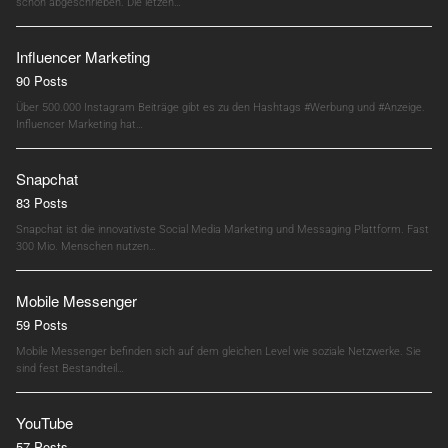
schon abgeschrieben. Die letzen…
Influencer Marketing
90 Posts
Über 500.000 Instagram Beiträge gibt es zu den Hashtags #Werbung und #Anzeige.
Influencer Marketing hat…
Snapchat
83 Posts
Snapchat ist die innovativste Social Media Marketing und Messaging Plattform. Fast
300 Mio. Menschen nutzen…
Mobile Messenger
59 Posts
Mobile Messenger befinden sich auf dem gleichen Level wie soziale Netzwerke. Sie
sind fest Bestandteil…
YouTube
57 Posts