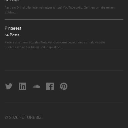
Fast ein Drittel aller Internetnutzer ist auf YouTube aktiv. Geht es um die reinen
Zahlen,…
Pinterest
54 Posts
Pinterest ist kein soziales Netzwerk, sondern bezeichnet sich als visuelle
Suchmaschine für Ideen und Inspiration.…
Twitter
linkedin
soundcloud
Facebook
pinterest
© 2026 FUTUREBIZ.