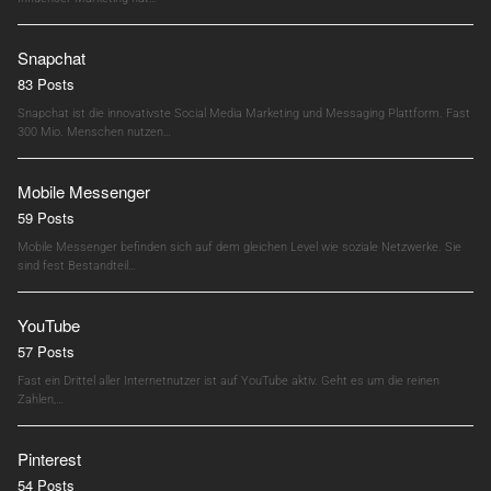
Snapchat
83 Posts
Snapchat ist die innovativste Social Media Marketing und Messaging Plattform. Fast
300 Mio. Menschen nutzen…
Mobile Messenger
59 Posts
Mobile Messenger befinden sich auf dem gleichen Level wie soziale Netzwerke. Sie
sind fest Bestandteil…
YouTube
57 Posts
Fast ein Drittel aller Internetnutzer ist auf YouTube aktiv. Geht es um die reinen
Zahlen,…
Pinterest
54 Posts