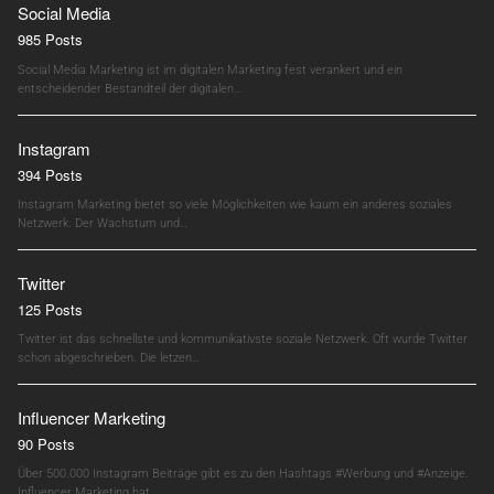
Social Media
985 Posts
Social Media Marketing ist im digitalen Marketing fest verankert und ein
entscheidender Bestandteil der digitalen…
Instagram
394 Posts
Instagram Marketing bietet so viele Möglichkeiten wie kaum ein anderes soziales
Netzwerk. Der Wachstum und…
Twitter
125 Posts
Twitter ist das schnellste und kommunikativste soziale Netzwerk. Oft wurde Twitter
schon abgeschrieben. Die letzen…
Influencer Marketing
90 Posts
Über 500.000 Instagram Beiträge gibt es zu den Hashtags #Werbung und #Anzeige.
Influencer Marketing hat…