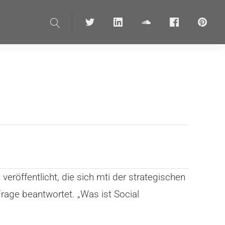
Suche
Twitter
linkedin
soundcloud
Facebook
pinteres
 veröffentlicht, die sich mti der strategischen
age beantwortet. „Was ist Social