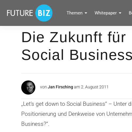
Inhalte
überspringen
FUTUREBIZ
Themen
Whitepaper
B
Social Media Marketing Blog für Unternehmen by BRANDPUNKT
Die Zukunft fü
Social Business 
von
Jan Firsching
am
2. August 2011
„Let’s get down to Social Business“ – Unter d
Positionierung und Denkweise von Unternehme
Business?“.