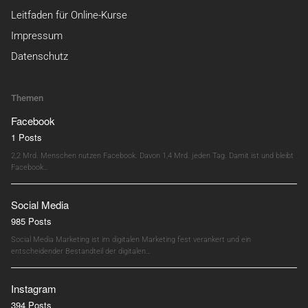
Leitfaden für Online-Kurse
Impressum
Datenschutz
Themen
Facebook
1 Posts
2,2 Mrd. Menschen nutzen Facebook. Davon 1,4 Mrd. jeden Tag. Damit ist und bleibt
Facebook…
Social Media
985 Posts
Social Media Marketing ist im digitalen Marketing fest verankert und ein
entscheidender Bestandteil der digitalen…
Instagram
394 Posts