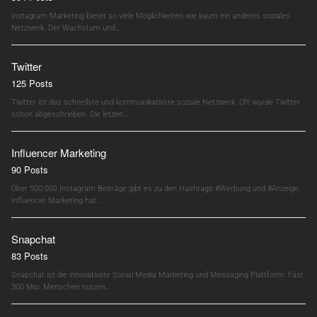
Instagram Marketing bietet so viele Möglichkeiten wie kaum ein anderes soziales
Netzwerk. Der Wachstum und…
Twitter
125 Posts
Twitter ist das schnellste und kommunikativste soziale Netzwerk. Oft wurde Twitter
schon abgeschrieben. Die letzen…
Influencer Marketing
90 Posts
Über 500.000 Instagram Beiträge gibt es zu den Hashtags #Werbung und #Anzeige.
Influencer Marketing hat…
Snapchat
83 Posts
Snapchat ist die innovativste Social Media Marketing und Messaging Plattform. Fast
300 Mio. Menschen nutzen…