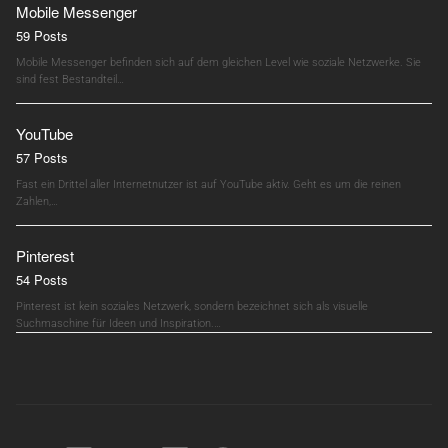
Mobile Messenger
59 Posts
Mobile Messenger befinden sich auf dem gleichen Level wie soziale Netzwerke. Sie
sind fest Bestandteil…
YouTube
57 Posts
Fast ein Drittel aller Internetnutzer ist auf YouTube aktiv. Geht es um die reinen
Zahlen,…
Pinterest
54 Posts
Pinterest ist kein soziales Netzwerk, sondern bezeichnet sich als visuelle
Suchmaschine für Ideen und Inspiration.…