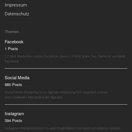
Impressum
Datenschutz
Themen
Facebook
1 Posts
2,2 Mrd. Menschen nutzen Facebook. Davon 1,4 Mrd. jeden Tag. Damit ist und bleibt
Facebook…
Social Media
985 Posts
Social Media Marketing ist im digitalen Marketing fest verankert und ein
entscheidender Bestandteil der digitalen…
Instagram
394 Posts
Instagram Marketing bietet so viele Möglichkeiten wie kaum ein anderes soziales