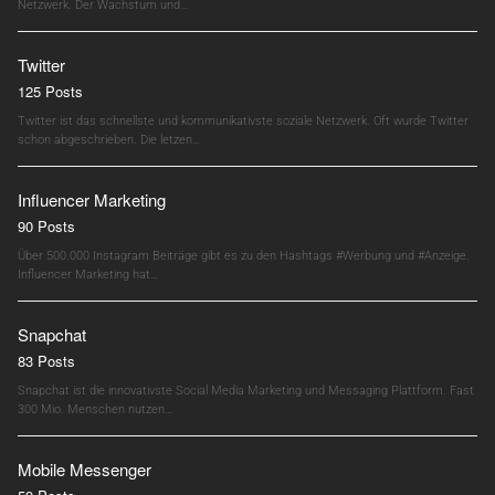
Netzwerk. Der Wachstum und…
Twitter
125 Posts
Twitter ist das schnellste und kommunikativste soziale Netzwerk. Oft wurde Twitter
schon abgeschrieben. Die letzen…
Influencer Marketing
90 Posts
Über 500.000 Instagram Beiträge gibt es zu den Hashtags #Werbung und #Anzeige.
Influencer Marketing hat…
Snapchat
83 Posts
Snapchat ist die innovativste Social Media Marketing und Messaging Plattform. Fast
300 Mio. Menschen nutzen…
Mobile Messenger