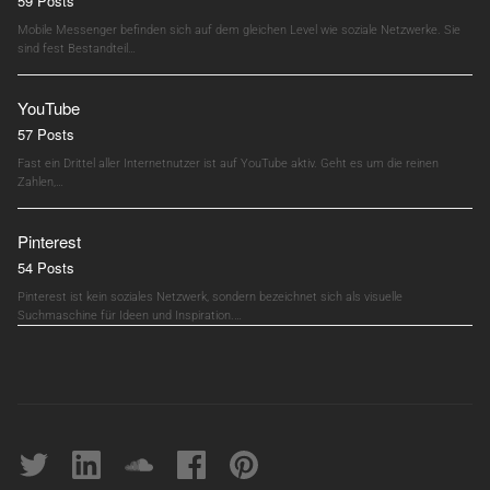
59 Posts
Mobile Messenger befinden sich auf dem gleichen Level wie soziale Netzwerke. Sie
sind fest Bestandteil…
YouTube
57 Posts
Fast ein Drittel aller Internetnutzer ist auf YouTube aktiv. Geht es um die reinen
Zahlen,…
Pinterest
54 Posts
Pinterest ist kein soziales Netzwerk, sondern bezeichnet sich als visuelle
Suchmaschine für Ideen und Inspiration.…
Twitter
linkedin
soundcloud
Facebook
pinterest