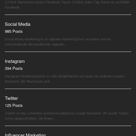
2,2 Mrd. Menschen nutzen Facebook. Davon 1,4 Mrd. jeden Tag. Damit ist und bleibt
Facebook…
Social Media
985 Posts
Social Media Marketing ist im digitalen Marketing fest verankert und ein
entscheidender Bestandteil der digitalen…
Instagram
394 Posts
Instagram Marketing bietet so viele Möglichkeiten wie kaum ein anderes soziales
Netzwerk. Der Wachstum und…
Twitter
125 Posts
Twitter ist das schnellste und kommunikativste soziale Netzwerk. Oft wurde Twitter
schon abgeschrieben. Die letzen…
Influencer Marketing