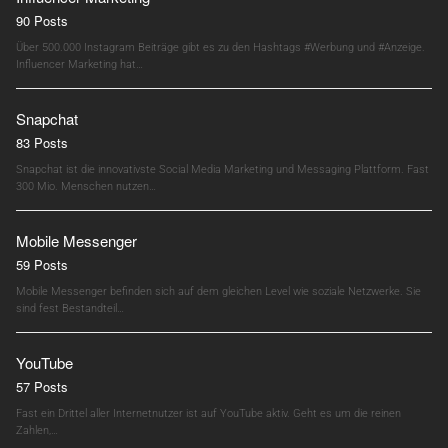
90 Posts
Über 500.000 Instagram Beiträge gibt es zu den Hashtags #Werbung und #Anzeige.
Influencer Marketing hat…
Snapchat
83 Posts
Snapchat ist die innovativste Social Media Marketing und Messaging Plattform. Fast
300 Mio. Menschen nutzen…
Mobile Messenger
59 Posts
Mobile Messenger befinden sich auf dem gleichen Level wie soziale Netzwerke. Sie
sind fest Bestandteil…
YouTube
57 Posts
Fast ein Drittel aller Internetnutzer ist auf YouTube aktiv. Geht es um die reinen
Zahlen,…