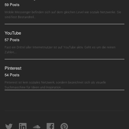
59 Posts
Mobile Messenger befinden sich auf dem gleichen Level wie soziale Netzwerke. Sie
sind fest Bestandteil…
YouTube
57 Posts
Fast ein Drittel aller Internetnutzer ist auf YouTube aktiv. Geht es um die reinen
Zahlen,…
Pinterest
54 Posts
Pinterest ist kein soziales Netzwerk, sondern bezeichnet sich als visuelle
Suchmaschine für Ideen und Inspiration.…
Twitter
linkedin
soundcloud
Facebook
pinterest