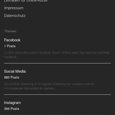
Leitfaden für Online-Kurse
Impressum
Datenschutz
Themen
Facebook
1 Posts
2,2 Mrd. Menschen nutzen Facebook. Davon 1,4 Mrd. jeden Tag. Damit ist und bleibt
Facebook…
Social Media
985 Posts
Social Media Marketing ist im digitalen Marketing fest verankert und ein
entscheidender Bestandteil der digitalen…
Instagram
394 Posts