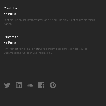
YouTube
57 Posts
Fast ein Drittel aller Internetnutzer ist auf YouTube aktiv. Geht es um die reinen
Zahlen,…
Pinterest
54 Posts
Pinterest ist kein soziales Netzwerk, sondern bezeichnet sich als visuelle
Suchmaschine für Ideen und Inspiration.…
Twitter
linkedin
soundcloud
Facebook
pinterest