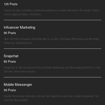
125 Posts
Twitter ist das schnellste und kommunikativste soziale Netzwerk. Oft wurde Twitter
schon abgeschrieben. Die letzen…
Influencer Marketing
90 Posts
Über 500.000 Instagram Beiträge gibt es zu den Hashtags #Werbung und #Anzeige.
Influencer Marketing hat…
Snapchat
83 Posts
Snapchat ist die innovativste Social Media Marketing und Messaging Plattform. Fast
300 Mio. Menschen nutzen…
Mobile Messenger
59 Posts
Mobile Messenger befinden sich auf dem gleichen Level wie soziale Netzwerke. Sie
sind fest Bestandteil…