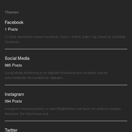
Themen
Facebook
1 Posts
2,2 Mrd. Menschen nutzen Facebook. Davon 1,4 Mrd. jeden Tag. Damit ist und bleibt
Facebook…
Social Media
985 Posts
Social Media Marketing ist im digitalen Marketing fest verankert und ein
entscheidender Bestandteil der digitalen…
Instagram
394 Posts
Instagram Marketing bietet so viele Möglichkeiten wie kaum ein anderes soziales
Netzwerk. Der Wachstum und…
Twitter