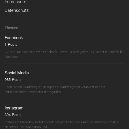
Impressum
Datenschutz
Themen
Facebook
1 Posts
2,2 Mrd. Menschen nutzen Facebook. Davon 1,4 Mrd. jeden Tag. Damit ist und bleibt
Facebook…
Social Media
985 Posts
Social Media Marketing ist im digitalen Marketing fest verankert und ein
entscheidender Bestandteil der digitalen…
Instagram
394 Posts
Instagram Marketing bietet so viele Möglichkeiten wie kaum ein anderes soziales
Netzwerk. Der Wachstum und…