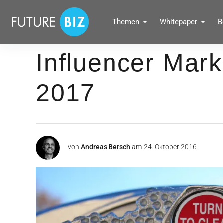
Inhalte
überspringen
FUTUREBIZ
Themen
Whitepaper
B
Social Media Marketing Blog für Unternehmen by BRANDPUNKT
Influencer Mark
2017
von
Andreas Bersch
am
24. Oktober 2016