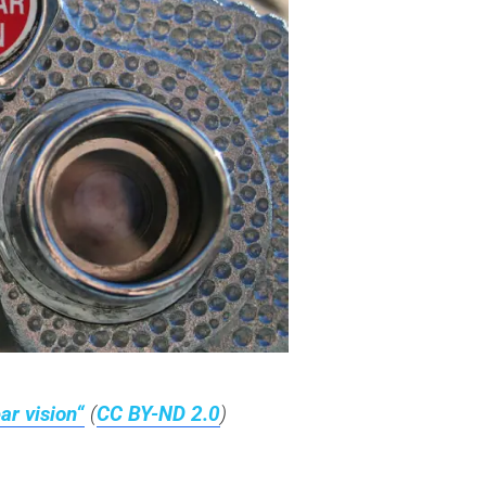
ar vision“
(
CC BY-ND 2.0
)