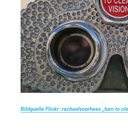
Bildquelle Flickr: rachaelvoorhees „turn to cle