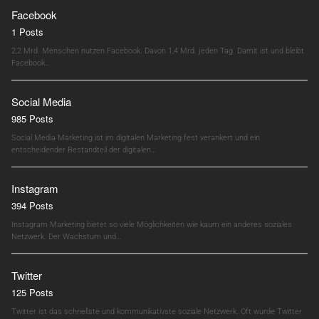
Facebook
1 Posts
2,2 Mrd. Menschen nutzen Facebook. Davon 1,4 Mrd. jeden Tag. Damit ist und bleibt
Facebook…
Social Media
985 Posts
Social Media Marketing ist im digitalen Marketing fest verankert und ein
entscheidender Bestandteil der digitalen…
Instagram
394 Posts
Instagram Marketing bietet so viele Möglichkeiten wie kaum ein anderes soziales
Netzwerk. Der Wachstum und…
Twitter
125 Posts
Twitter ist das schnellste und kommunikativste soziale Netzwerk. Oft wurde Twitter