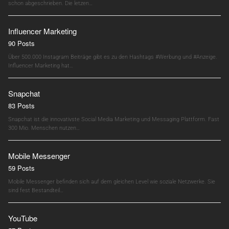
schon abgeschrieben. Die letzen…
Influencer Marketing
90 Posts
Über 500.000 Instagram Beiträge gibt es zu den Hashtags #Werbung und #Anzeige.
Influencer Marketing hat…
Snapchat
83 Posts
Snapchat ist die innovativste Social Media Marketing und Messaging Plattform. Fast
300 Mio. Menschen nutzen…
Mobile Messenger
59 Posts
Mobile Messenger befinden sich auf dem gleichen Level wie soziale Netzwerke. Sie
sind fest Bestandteil…
YouTube