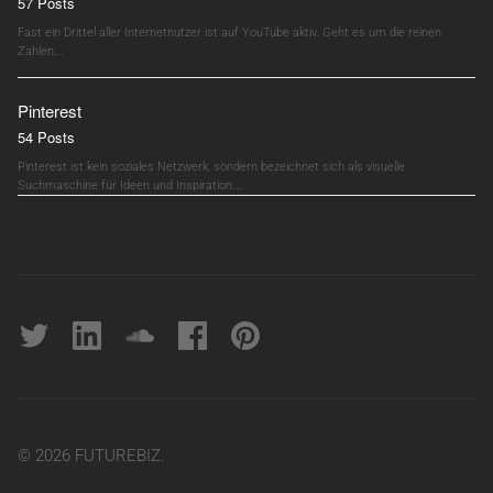
57 Posts
Fast ein Drittel aller Internetnutzer ist auf YouTube aktiv. Geht es um die reinen
Zahlen,…
Pinterest
54 Posts
Pinterest ist kein soziales Netzwerk, sondern bezeichnet sich als visuelle
Suchmaschine für Ideen und Inspiration.…
Twitter
linkedin
soundcloud
Facebook
pinterest
© 2026 FUTUREBIZ.