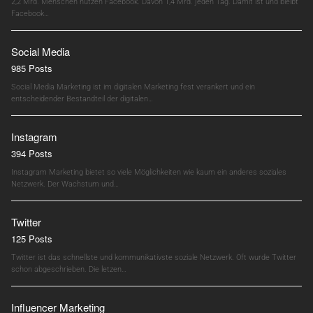
2,2 Mrd. Menschen nutzen Facebook. Davon 1,4 Mrd. jeden Tag. Damit ist und bleibt
Facebook…
Social Media
985 Posts
Social Media Marketing ist im digitalen Marketing fest verankert und ein
entscheidender Bestandteil der digitalen…
Instagram
394 Posts
Instagram Marketing bietet so viele Möglichkeiten wie kaum ein anderes soziales
Netzwerk. Der Wachstum und…
Twitter
125 Posts
Twitter ist das schnellste und kommunikativste soziale Netzwerk. Oft wurde Twitter
schon abgeschrieben. Die letzen…
Influencer Marketing