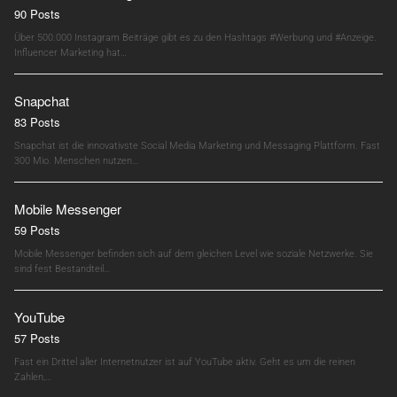
90 Posts
Über 500.000 Instagram Beiträge gibt es zu den Hashtags #Werbung und #Anzeige.
Influencer Marketing hat…
Snapchat
83 Posts
Snapchat ist die innovativste Social Media Marketing und Messaging Plattform. Fast
300 Mio. Menschen nutzen…
Mobile Messenger
59 Posts
Mobile Messenger befinden sich auf dem gleichen Level wie soziale Netzwerke. Sie
sind fest Bestandteil…
YouTube
57 Posts
Fast ein Drittel aller Internetnutzer ist auf YouTube aktiv. Geht es um die reinen
Zahlen,…