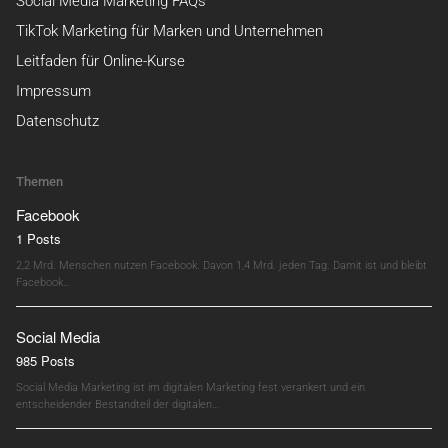
Social Media Marketing FAQs
TikTok Marketing für Marken und Unternehmen
Leitfaden für Online-Kurse
Impressum
Datenschutz
Themen
Facebook
1 Posts
2,2 Mrd. Menschen nutzen Facebook. Davon 1,4 Mrd. jeden Tag. Damit ist und bleibt
Facebook…
Social Media
985 Posts
Social Media Marketing ist im digitalen Marketing fest verankert und ein
entscheidender Bestandteil der digitalen…