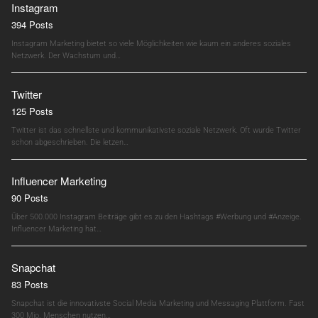
Instagram
394 Posts
Instagram Marketing bietet so viele Möglichkeiten wie kaum ein anderes soziales
Netzwerk. Der Wachstum und…
Twitter
125 Posts
Twitter ist das schnellste und kommunikativste soziale Netzwerk. Oft wurde Twitter
schon abgeschrieben. Die letzen…
Influencer Marketing
90 Posts
Über 500.000 Instagram Beiträge gibt es zu den Hashtags #Werbung und #Anzeige.
Influencer Marketing hat…
Snapchat
83 Posts
Snapchat ist die innovativste Social Media Marketing und Messaging Plattform. Fast
300 Mio. Menschen nutzen…