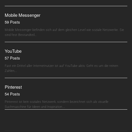
Mobile Messenger
59 Posts
Mobile Messenger befinden sich auf dem gleichen Level wie soziale Netzwerke. Sie
sind fest Bestandteil…
YouTube
57 Posts
Fast ein Drittel aller Internetnutzer ist auf YouTube aktiv. Geht es um die reinen
Zahlen,…
Pinterest
54 Posts
Pinterest ist kein soziales Netzwerk, sondern bezeichnet sich als visuelle
Suchmaschine für Ideen und Inspiration.…