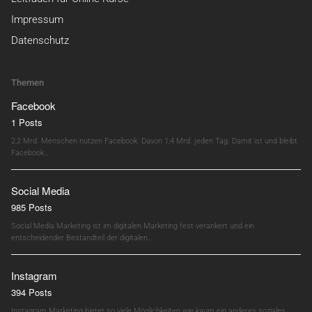
Impressum
Datenschutz
Themen
Facebook
1 Posts
2,2 Mrd. Menschen nutzen Facebook. Davon 1,4 Mrd. jeden Tag. Damit ist und bleibt
Facebook…
Social Media
985 Posts
Social Media Marketing ist im digitalen Marketing fest verankert und ein
entscheidender Bestandteil der digitalen…
Instagram
394 Posts
Instagram Marketing bietet so viele Möglichkeiten wie kaum ein anderes soziales