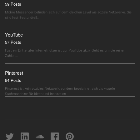
59 Posts
Mobile Messenger befinden sich auf dem gleichen Level wie soziale Netzwerke. Sie
sind fest Bestandteil…
YouTube
57 Posts
Fast ein Drittel aller Internetnutzer ist auf YouTube aktiv. Geht es um die reinen
Zahlen,…
Pinterest
54 Posts
Pinterest ist kein soziales Netzwerk, sondern bezeichnet sich als visuelle
Suchmaschine für Ideen und Inspiration.…
Twitter
linkedin
soundcloud
Facebook
pinterest