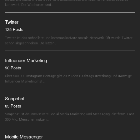
Netzwerk. Der Wachstum und…
Twitter
125 Posts
Twitter ist das schnellste und kommunikativste soziale Netzwerk. Oft wurde Twitter
schon abgeschrieben. Die letzen…
Influencer Marketing
90 Posts
Über 500.000 Instagram Beiträge gibt es zu den Hashtags #Werbung und #Anzeige.
Influencer Marketing hat…
Snapchat
83 Posts
Snapchat ist die innovativste Social Media Marketing und Messaging Plattform. Fast
300 Mio. Menschen nutzen…
Mobile Messenger