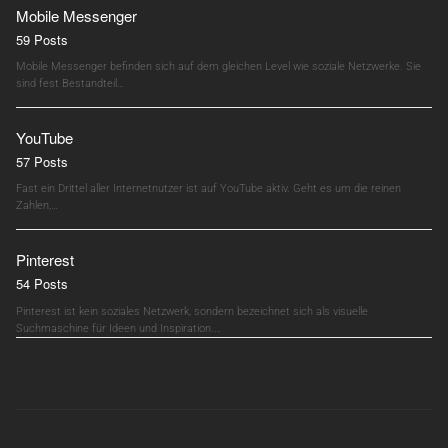
Mobile Messenger
59 Posts
Mobile Messenger befinden sich auf dem gleichen Level wie soziale Netzwerke. Sie
sind fest Bestandteil…
YouTube
57 Posts
Fast ein Drittel aller Internetnutzer ist auf YouTube aktiv. Geht es um die reinen
Zahlen,…
Pinterest
54 Posts
Pinterest ist kein soziales Netzwerk, sondern bezeichnet sich als visuelle
Suchmaschine für Ideen und Inspiration.…