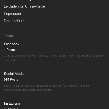
Leitfaden für Online-Kurse
Impressum
Datenschutz
Themen
Facebook
1 Posts
2,2 Mrd. Menschen nutzen Facebook. Davon 1,4 Mrd. jeden Tag. Damit ist und bleibt
Facebook…
Social Media
985 Posts
Social Media Marketing ist im digitalen Marketing fest verankert und ein
entscheidender Bestandteil der digitalen…
Instagram
394 Posts