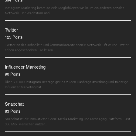
Instagram Marketing bietet so viele Möglichkeiten wie kaum ein anderes soziales
Netzwerk. Der Wachstum und…
Twitter
125 Posts
Twitter ist das schnellste und kommunikativste soziale Netzwerk. Oft wurde Twitter
schon abgeschrieben. Die letzen…
Influencer Marketing
90 Posts
Über 500.000 Instagram Beiträge gibt es zu den Hashtags #Werbung und #Anzeige.
Influencer Marketing hat…
Snapchat
83 Posts
Snapchat ist die innovativste Social Media Marketing und Messaging Plattform. Fast
300 Mio. Menschen nutzen…