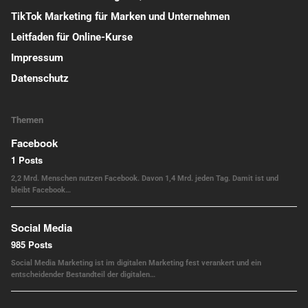
TikTok Marketing für Marken und Unternehmen
Leitfaden für Online-Kurse
Impressum
Datenschutz
Themen
Facebook
1 Posts
2,2 Mrd. Menschen nutzen Facebook. Davon 1,4 Mrd. jeden Tag. Damit ist und
bleibt Facebook…
Social Media
985 Posts
Social Media Marketing ist im digitalen Marketing fest verankert und ein
entscheidender Bestandteil der digitalen…