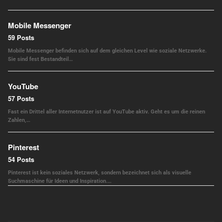
Mobile Messenger
59 Posts
Mobile Messenger befinden sich auf dem gleichen Level wie soziale Netzwerke.
Sie sind fest Bestandteil…
YouTube
57 Posts
Fast ein Drittel aller Internetnutzer ist auf YouTube aktiv. Geht es um die reinen
Zahlen,…
Pinterest
54 Posts
Pinterest ist kein soziales Netzwerk, sondern bezeichnet sich als visuelle
Suchmaschine für Ideen und Inspiration.…