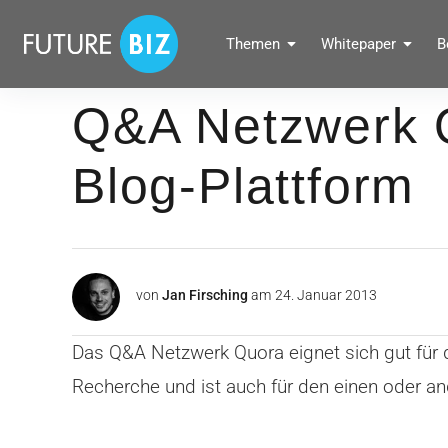
Inhalte
überspringen
FUTUREBIZ
Themen
Whitepaper
B
Social Media Marketing Blog für Unternehmen by BRANDPUNKT
Q&A Netzwerk Q
Blog-Plattform
von
Jan Firsching
am
24. Januar 2013
Das Q&A Netzwerk Quora eignet sich gut für 
Recherche und ist auch für den einen oder an