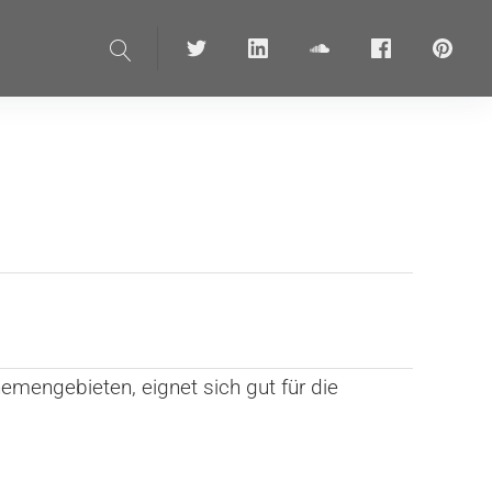
Suche
Twitter
linkedin
soundcloud
Facebook
pinteres
mengebieten, eignet sich gut für die