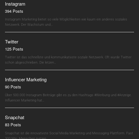
Instagram
394 Posts
Instagram Marketing bietet so viele Möglichkeiten wie kaum ein anderes soziales
Netzwerk. Der Wachstum und…
Twitter
125 Posts
Twitter ist das schnellste und kommunikativste soziale Netzwerk. Oft wurde Twitter
schon abgeschrieben. Die letzen…
Influencer Marketing
90 Posts
Über 500.000 Instagram Beiträge gibt es zu den Hashtags #Werbung und #Anzeige.
Influencer Marketing hat…
Snapchat
83 Posts
Snapchat ist die innovativste Social Media Marketing und Messaging Plattform. Fast
300 Mio. Menschen nutzen…