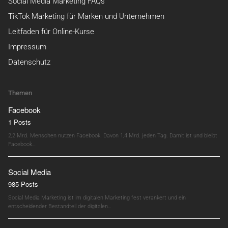
Social Media Marketing FAQs
TikTok Marketing für Marken und Unternehmen
Leitfaden für Online-Kurse
Impressum
Datenschutz
Themen
Facebook
1 Posts
2,2 Mrd. Menschen nutzen Facebook. Davon 1,4 Mrd. jeden Tag. Damit ist und bleibt
Facebook…
Social Media
985 Posts
Social Media Marketing ist im digitalen Marketing fest verankert und ein
entscheidender Bestandteil der digitalen…