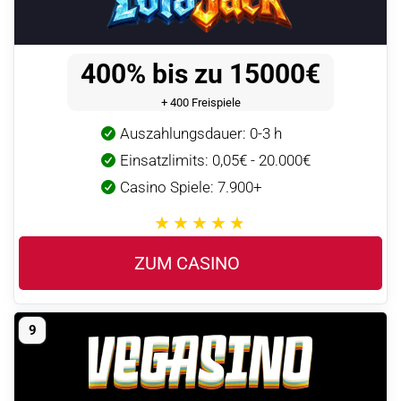
400% bis zu 15000€
+ 400 Freispiele
Auszahlungsdauer: 0-3 h
Einsatzlimits: 0,05€ - 20.000€
Casino Spiele: 7.900+
ZUM CASINO
9