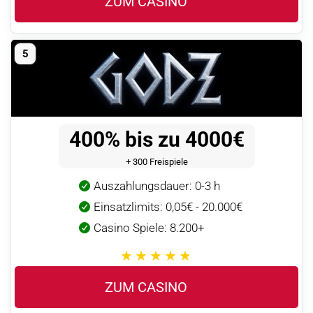
ZUM CASINO
5
400% bis zu 4000€
+ 300 Freispiele
Auszahlungsdauer: 0-3 h
Einsatzlimits: 0,05€ - 20.000€
Casino Spiele: 8.200+
ZUM CASINO