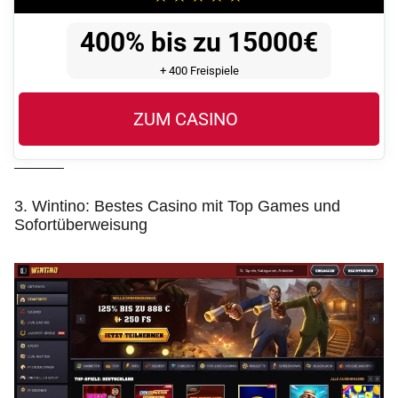
400% bis zu 15000€
+ 400 Freispiele
ZUM CASINO
3. Wintino: Bestes Casino mit Top Games und
Sofortüberweisung