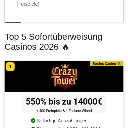
Freispiele)
Top 5 Sofortüberweisung
Casinos 2026 🔥
Bestes Casino 🚀
1
550% bis zu 14000€
+ 400 Freispiele & 1 Fortune Wheel
Sofortige Auszahlungen