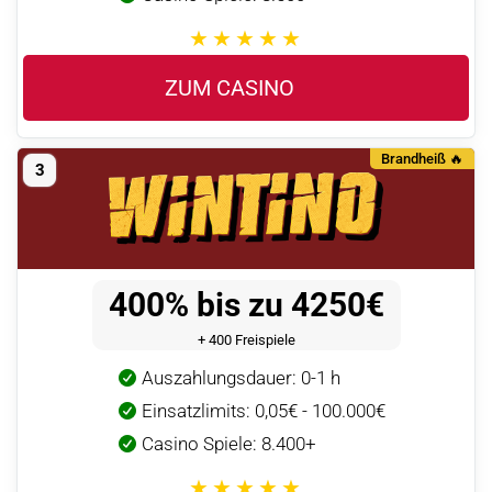
ZUM CASINO
Brandheiß 🔥
3
400% bis zu 4250€
+ 400 Freispiele
Auszahlungsdauer: 0-1 h
Einsatzlimits: 0,05€ - 100.000€
Casino Spiele: 8.400+