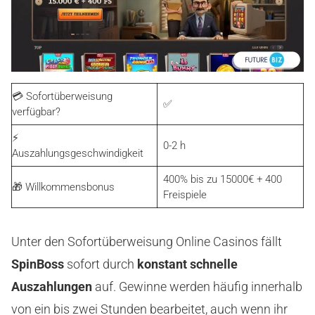
💳 Sofortüberweisung
✅
verfügbar?
⚡
0-2 h
Auszahlungsgeschwindigkeit
400% bis zu 15000€ + 400
🎁 Willkommensbonus
Freispiele
Unter den Sofortüberweisung Online Casinos fällt
SpinBoss
sofort durch
konstant schnelle
Auszahlungen
auf. Gewinne werden häufig innerhalb
von ein bis zwei Stunden bearbeitet, auch wenn ihr