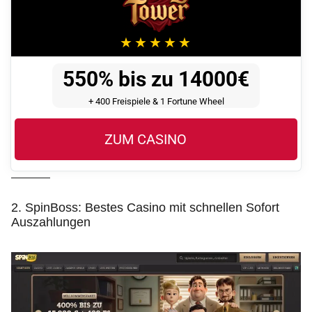
550% bis zu 14000€
+ 400 Freispiele & 1 Fortune Wheel
ZUM CASINO
2. SpinBoss: Bestes Casino mit schnellen Sofort
Auszahlungen