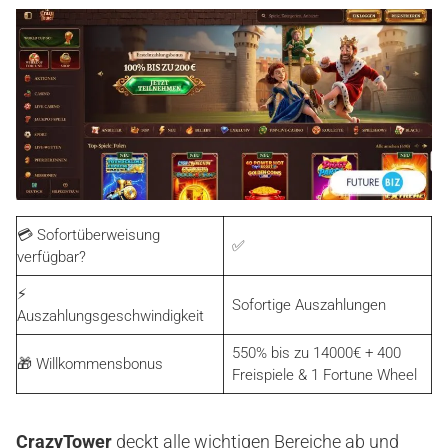
💳 Sofortüberweisung
✅
verfügbar?
⚡
Sofortige Auszahlungen
Auszahlungsgeschwindigkeit
550% bis zu 14000€ + 400
🎁 Willkommensbonus
Freispiele & 1 Fortune Wheel
CrazyTower
deckt alle wichtigen Bereiche ab und