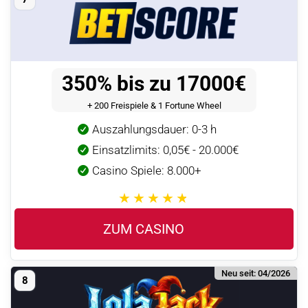
350% bis zu 17000€
+ 200 Freispiele & 1 Fortune Wheel
Auszahlungsdauer: 0-3 h
Einsatzlimits: 0,05€ - 20.000€
Casino Spiele: 8.000+
ZUM CASINO
Neu seit: 04/2026
8