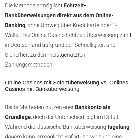
Die Methode ermöglicht
Echtzeit-
Banküberweisungen direkt aus dem Online-
Banking
, ohne Umweg über Kreditkarte oder E-
Wallet. Die Online Casino Echtzeit Überweisung zählt
in Deutschland aufgrund der Schnelligkeit und
Sicherheit zu den meistgenutzten
Zahlungsmethoden.
Online Casinos mit Sofortüberweisung vs. Onlines
Casinos mit Banküberweisung
Beide Methoden nutzen euer
Bankkonto als
Grundlage
, doch der Unterschied liegt im Detail.
Während die klassische Banküberweisung
tage­lang
dauern kann, ermöglicht Sofortüberweisung eine