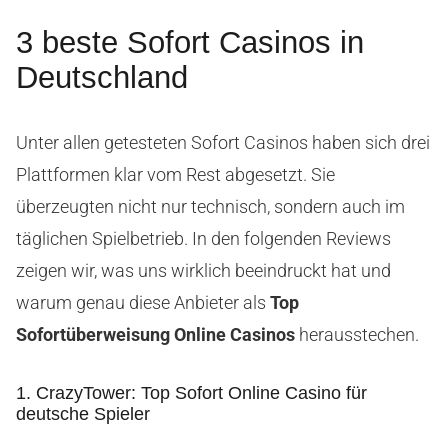
3 beste Sofort Casinos in
Deutschland
Unter allen getesteten Sofort Casinos haben sich drei
Plattformen klar vom Rest abgesetzt. Sie
überzeugten nicht nur technisch, sondern auch im
täglichen Spielbetrieb. In den folgenden Reviews
zeigen wir, was uns wirklich beeindruckt hat und
warum genau diese Anbieter als
Top
Sofortüberweisung Online Casinos
herausstechen.
1. CrazyTower: Top Sofort Online Casino für
deutsche Spieler