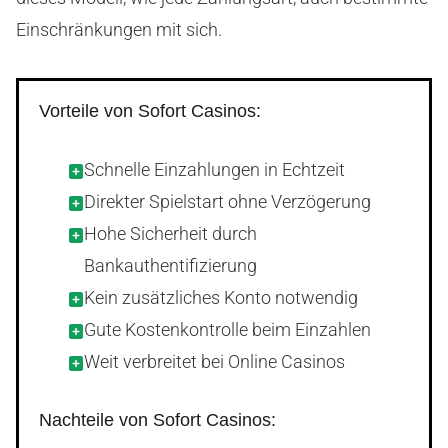
Einschränkungen mit sich.
Vorteile von Sofort Casinos:
Schnelle Einzahlungen in Echtzeit
Direkter Spielstart ohne Verzögerung
Hohe Sicherheit durch
Bankauthentifizierung
Kein zusätzliches Konto notwendig
Gute Kostenkontrolle beim Einzahlen
Weit verbreitet bei Online Casinos
Nachteile von Sofort Casinos: