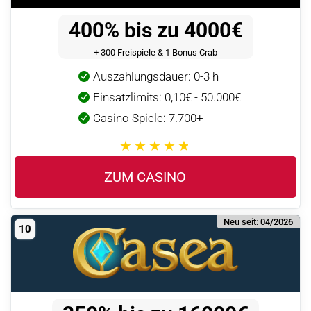
400% bis zu 4000€
+ 300 Freispiele & 1 Bonus Crab
Auszahlungsdauer: 0-3 h
Einsatzlimits: 0,10€ - 50.000€
Casino Spiele: 7.700+
ZUM CASINO
Neu seit: 04/2026
10