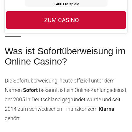
+ 400 Freispiele
ZUM CASINO
Was ist Sofortüberweisung im
Online Casino?
Die Sofortüberweisung, heute offiziell unter dem
Namen
Sofort
bekannt, ist ein Online-Zahlungsdienst,
der 2005 in Deutschland gegründet wurde und seit
2014 zum schwedischen Finanzkonzern
Klarna
gehört.