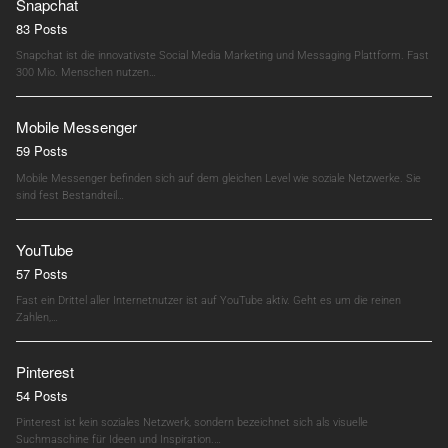
Snapchat
83 Posts
Snapchat ist die innovativste Social Media Marketing und Messaging Plattform. Fast
300 Mio. Menschen nutzen…
Mobile Messenger
59 Posts
Mobile Messenger befinden sich auf dem gleichen Level wie soziale Netzwerke. Sie
sind fest Bestandteil…
YouTube
57 Posts
Fast ein Drittel aller Internetnutzer ist auf YouTube aktiv. Geht es um die reinen
Zahlen,…
Pinterest
54 Posts
Pinterest ist kein soziales Netzwerk, sondern bezeichnet sich als visuelle
Suchmaschine für Ideen und Inspiration.…