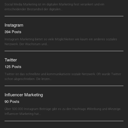
Social Media Marketing ist im digitalen Marketing fest verankert und ein
entscheidender Bestandteil der digitalen…
Instagram
394 Posts
Instagram Marketing bietet so viele Möglichkeiten wie kaum ein anderes soziales
Netzwerk. Der Wachstum und…
Twitter
125 Posts
Twitter ist das schnellste und kommunikativste soziale Netzwerk. Oft wurde Twitter
schon abgeschrieben. Die letzen…
Influencer Marketing
90 Posts
Über 500.000 Instagram Beiträge gibt es zu den Hashtags #Werbung und #Anzeige.
Influencer Marketing hat…