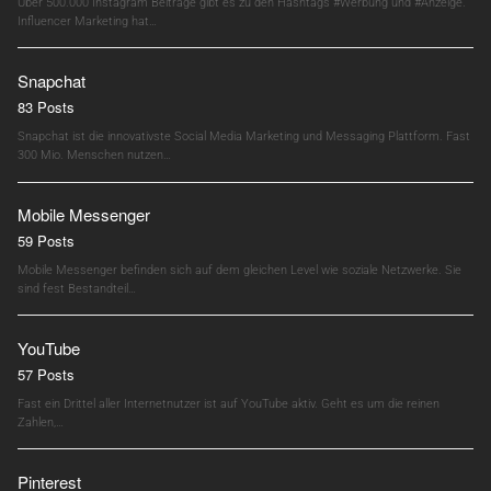
Über 500.000 Instagram Beiträge gibt es zu den Hashtags #Werbung und #Anzeige.
Influencer Marketing hat…
Snapchat
83 Posts
Snapchat ist die innovativste Social Media Marketing und Messaging Plattform. Fast
300 Mio. Menschen nutzen…
Mobile Messenger
59 Posts
Mobile Messenger befinden sich auf dem gleichen Level wie soziale Netzwerke. Sie
sind fest Bestandteil…
YouTube
57 Posts
Fast ein Drittel aller Internetnutzer ist auf YouTube aktiv. Geht es um die reinen
Zahlen,…
Pinterest