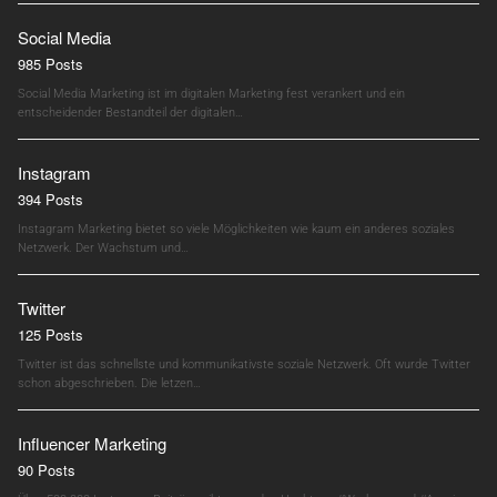
Social Media
985 Posts
Social Media Marketing ist im digitalen Marketing fest verankert und ein
entscheidender Bestandteil der digitalen…
Instagram
394 Posts
Instagram Marketing bietet so viele Möglichkeiten wie kaum ein anderes soziales
Netzwerk. Der Wachstum und…
Twitter
125 Posts
Twitter ist das schnellste und kommunikativste soziale Netzwerk. Oft wurde Twitter
schon abgeschrieben. Die letzen…
Influencer Marketing
90 Posts