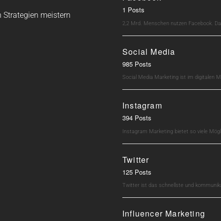
1 Posts
 Strategien meistern
2,2 Mrd. Menschen nutzen Facebook. Dav
Social Media
985 Posts
Social Media Marketing ist im digitalen M
Instagram
394 Posts
Instagram Marketing bietet so viele Mö
Twitter
125 Posts
Twitter ist das schnellste und kommunik
Influencer Marketing