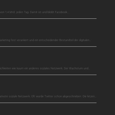
on 1,4 Mrd. jeden Tag. Damit ist und bleibt Facebook…
arketing fest verankert und ein entscheidender Bestandteil der digitalen…
glichkeiten wie kaum ein anderes soziales Netzwerk. Der Wachstum und…
ativste soziale Netzwerk. Oft wurde Twitter schon abgeschrieben. Die letzen…