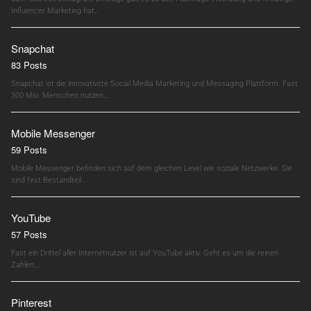
Influencer Marketing hat…
Snapchat
83 Posts
Snapchat ist die innovativste Social Media Marketing und Messaging Plattform. Fast
300 Mio. Menschen nutzen…
Mobile Messenger
59 Posts
Mobile Messenger befinden sich auf dem gleichen Level wie soziale Netzwerke. Sie
sind fest Bestandteil…
YouTube
57 Posts
Fast ein Drittel aller Internetnutzer ist auf YouTube aktiv. Geht es um die reinen
Zahlen,…
Pinterest