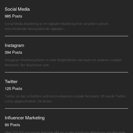
Social Media
985 Posts
Social Media Marketing ist im digitalen Marketing fest verankert und ein
entscheidender Bestandteil der digitalen…
Instagram
394 Posts
Instagram Marketing bietet so viele Möglichkeiten wie kaum ein anderes soziales
Netzwerk. Der Wachstum und…
Twitter
125 Posts
Twitter ist das schnellste und kommunikativste soziale Netzwerk. Oft wurde Twitter
schon abgeschrieben. Die letzen…
Influencer Marketing
90 Posts
Über 500.000 Instagram Beiträge gibt es zu den Hashtags #Werbung und #Anzeige.