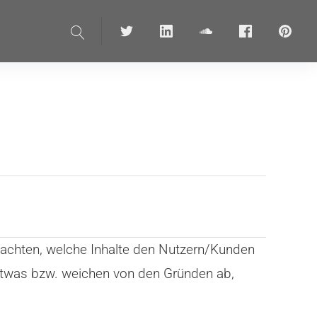
Suche
Twitter
linkedin
soundcloud
Facebook
pinteres
 achten, welche Inhalte den Nutzern/Kunden
 etwas bzw. weichen von den Gründen ab,