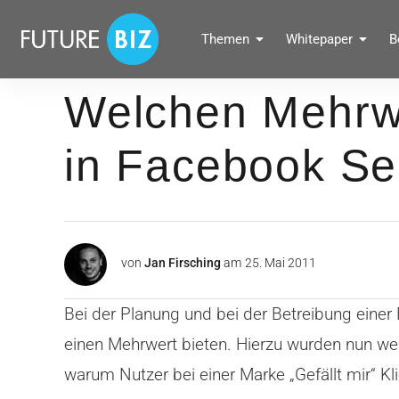
Inhalte
überspringen
FUTUREBIZ
Themen
Whitepaper
B
Social Media Marketing Blog für Unternehmen by BRANDPUNKT
Welchen Mehrw
in Facebook Se
von
Jan Firsching
am
25. Mai 2011
Bei der Planung und bei der Betreibung eine
einen Mehrwert bieten. Hierzu wurden nun we
warum Nutzer bei einer Marke „Gefällt mir“ Kl