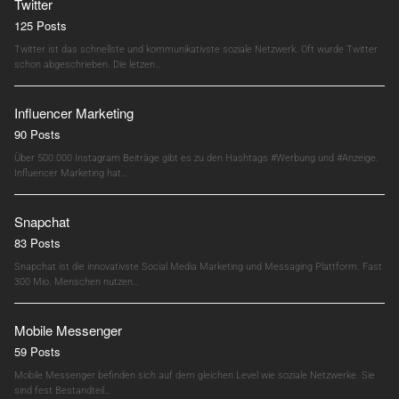
Twitter
125 Posts
Twitter ist das schnellste und kommunikativste soziale Netzwerk. Oft wurde Twitter
schon abgeschrieben. Die letzen…
Influencer Marketing
90 Posts
Über 500.000 Instagram Beiträge gibt es zu den Hashtags #Werbung und #Anzeige.
Influencer Marketing hat…
Snapchat
83 Posts
Snapchat ist die innovativste Social Media Marketing und Messaging Plattform. Fast
300 Mio. Menschen nutzen…
Mobile Messenger
59 Posts
Mobile Messenger befinden sich auf dem gleichen Level wie soziale Netzwerke. Sie
sind fest Bestandteil…