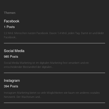
Themen
Facebook
1 Posts
2,2 Mrd. Menschen nutzen Facebook. Davon 1,4 Mrd. jeden Tag. Damit ist und bleibt
Facebook…
Social Media
985 Posts
Social Media Marketing ist im digitalen Marketing fest verankert und ein
entscheidender Bestandteil der digitalen…
Instagram
394 Posts
Instagram Marketing bietet so viele Möglichkeiten wie kaum ein anderes soziales
Netzwerk. Der Wachstum und…