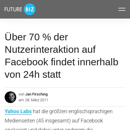
Inhalte
FUTUREBIZ
überspringen
Über 70 % der
Nutzerinteraktion auf
Facebook findet innerhalb
von 24h statt
von
Jan Firsching
am
28. März 2011
Yahoo Labs
hat die größten englischsprachigen
Medienseiten (45 insgesamt) auf Facebook
analysiert und dabei unter anderem die