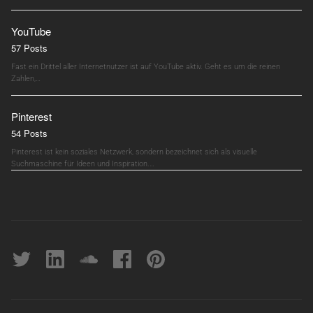
YouTube
57 Posts
Fast ein Drittel aller Internetnutzer ist auf YouTube aktiv. Geht es um die reinen
Zahlen,…
Pinterest
54 Posts
Pinterest ist kein soziales Netzwerk, sondern bezeichnet sich als visuelle
Suchmaschine für Ideen und Inspiration.…
Twitter
linkedin
soundcloud
Facebook
pinterest