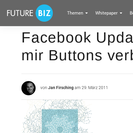
Inhalte
überspringen
FUTUREBIZ
Themen
Whitepaper
B
Social Media Marketing Blog für Unternehmen by BRANDPUNKT
Facebook Updat
mir Buttons ve
von
Jan Firsching
am
29. März 2011