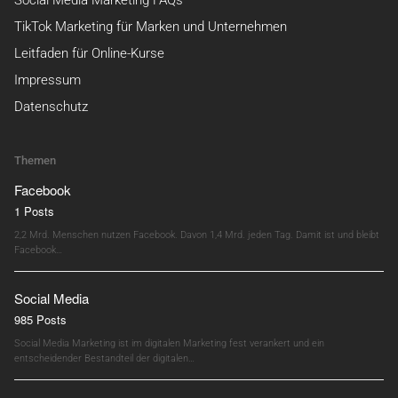
Social Media Marketing FAQs
TikTok Marketing für Marken und Unternehmen
Leitfaden für Online-Kurse
Impressum
Datenschutz
Themen
Facebook
1 Posts
2,2 Mrd. Menschen nutzen Facebook. Davon 1,4 Mrd. jeden Tag. Damit ist und bleibt
Facebook…
Social Media
985 Posts
Social Media Marketing ist im digitalen Marketing fest verankert und ein
entscheidender Bestandteil der digitalen…