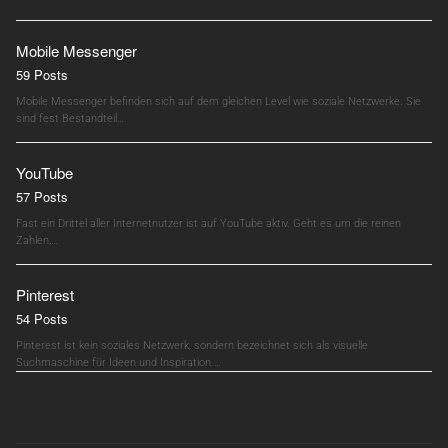
Mobile Messenger
59 Posts
Mobile Messenger befinden sich auf dem gleichen Level wie soziale Netzwerke. Sie
sind fest Bestandteil…
YouTube
57 Posts
Fast ein Drittel aller Internetnutzer ist auf YouTube aktiv. Geht es um die reinen
Zahlen,…
Pinterest
54 Posts
Pinterest ist kein soziales Netzwerk, sondern bezeichnet sich als visuelle
Suchmaschine für Ideen und Inspiration.…