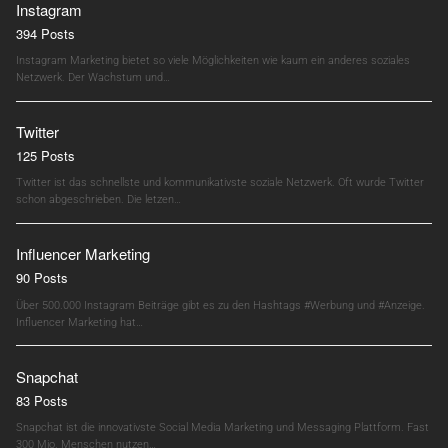
Instagram
394 Posts
Instagram Marketing bietet so viele Möglichkeiten wie kaum ein anderes soziales
Netzwerk. Der Wachstum und…
Twitter
125 Posts
Twitter ist das schnellste und kommunikativste soziale Netzwerk. Oft wurde Twitter
schon abgeschrieben. Die letzen…
Influencer Marketing
90 Posts
Über 500.000 Instagram Beiträge gibt es zu den Hashtags #Werbung und #Anzeige.
Influencer Marketing hat…
Snapchat
83 Posts
Snapchat ist die innovativste Social Media Marketing und Messaging Plattform. Fast
300 Mio. Menschen nutzen…