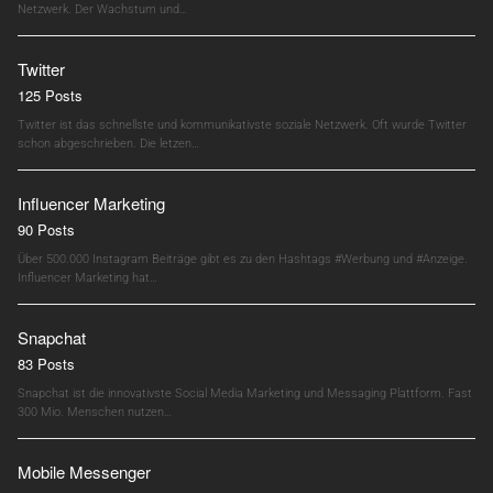
Netzwerk. Der Wachstum und…
Twitter
125 Posts
Twitter ist das schnellste und kommunikativste soziale Netzwerk. Oft wurde Twitter
schon abgeschrieben. Die letzen…
Influencer Marketing
90 Posts
Über 500.000 Instagram Beiträge gibt es zu den Hashtags #Werbung und #Anzeige.
Influencer Marketing hat…
Snapchat
83 Posts
Snapchat ist die innovativste Social Media Marketing und Messaging Plattform. Fast
300 Mio. Menschen nutzen…
Mobile Messenger