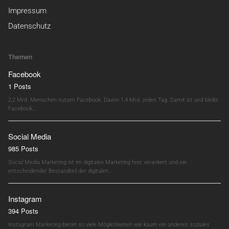
Impressum
Datenschutz
Themen
Facebook
1 Posts
2,2 Mrd. Menschen nutzen Facebook. Davon 1,4 Mrd. jeden Tag. Damit ist und bleibt
Facebook…
Social Media
985 Posts
Social Media Marketing ist im digitalen Marketing fest verankert und ein
entscheidender Bestandteil der digitalen…
Instagram
394 Posts
Instagram Marketing bietet so viele Möglichkeiten wie kaum ein anderes soziales