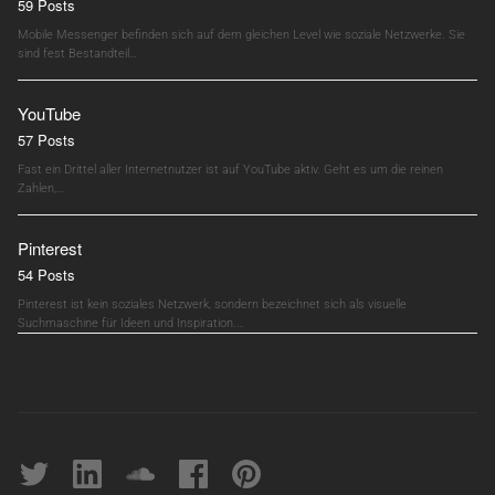
59 Posts
Mobile Messenger befinden sich auf dem gleichen Level wie soziale Netzwerke. Sie
sind fest Bestandteil…
YouTube
57 Posts
Fast ein Drittel aller Internetnutzer ist auf YouTube aktiv. Geht es um die reinen
Zahlen,…
Pinterest
54 Posts
Pinterest ist kein soziales Netzwerk, sondern bezeichnet sich als visuelle
Suchmaschine für Ideen und Inspiration.…
Twitter
linkedin
soundcloud
Facebook
pinterest