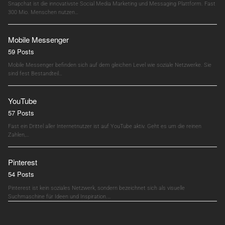
Snapchat ist die innovativste Social Media Marketing und Messaging Plattform. Fast
300 Mio. Menschen nutzen…
Mobile Messenger
59 Posts
Mobile Messenger befinden sich auf dem gleichen Level wie soziale Netzwerke. Sie
sind fest Bestandteil…
YouTube
57 Posts
Fast ein Drittel aller Internetnutzer ist auf YouTube aktiv. Geht es um die reinen
Zahlen,…
Pinterest
54 Posts
Pinterest ist kein soziales Netzwerk, sondern bezeichnet sich als visuelle
Suchmaschine für Ideen und Inspiration.…