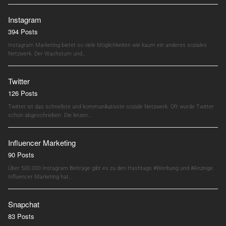
Instagram
394 Posts
Instagram Marketing bietet so viele Möglichkeiten wie kaum ein anderes soziales
Netzwerk. Der Wachstum und…
Twitter
126 Posts
Twitter ist das schnellste und kommunikativste soziale Netzwerk. Oft wurde Twitter
schon abgeschrieben. Die letzen…
Influencer Marketing
90 Posts
Über 500.000 Instagram Beiträge gibt es zu den Hashtags #Werbung und #Anzeige.
Influencer Marketing hat…
Snapchat
83 Posts