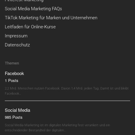
Social Media Marketing FAQs
TikTok Marketing für Marken und Unternehmen
Leitfaden für Online-Kurse
Impressum
Datenschutz
Themen
Facebook
1 Posts
2,2 Mrd. Menschen nutzen Facebook. Davon 1,4 Mrd. jeden Tag. Damit ist und bleibt
Facebook…
Social Media
985 Posts
Social Media Marketing ist im digitalen Marketing fest verankert und ein
entscheidender Bestandteil der digitalen…