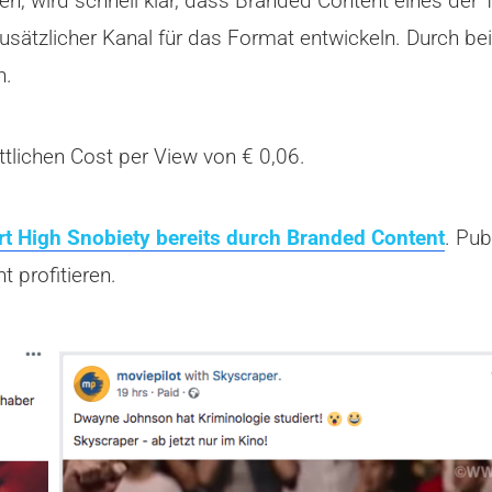
en, wird schnell klar, dass Branded Content eines de
usätzlicher Kanal für das Format entwickeln. Durch b
n.
tlichen Cost per View von € 0,06.
rt High Snobiety bereits durch Branded Content
. Pub
 profitieren.