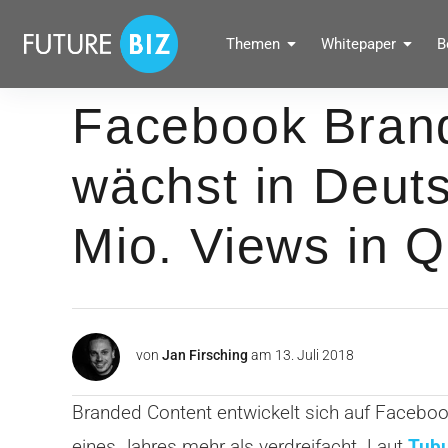
Inhalte
überspringen
FUTUREBIZ
Themen
Whitepaper
B
Social Media Marketing Blog für Unternehmen by BRANDPUNKT
Facebook Bran
wächst in Deuts
Mio. Views in 
von
Jan Firsching
am
13. Juli 2018
Branded Content entwickelt sich auf Faceboo
eines Jahres mehr als verdreifacht. Laut
Tubu