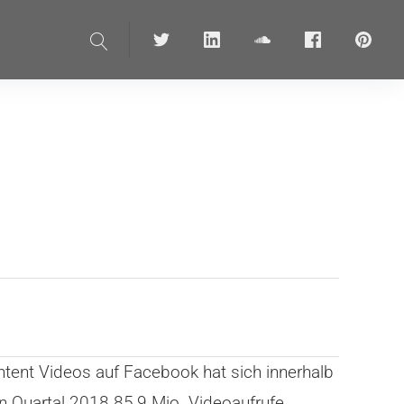
Suche
Twitter
linkedin
soundcloud
Facebook
pinteres
tent Videos auf Facebook hat sich innerhalb
 Quartal 2018 85,9 Mio. Videoaufrufe