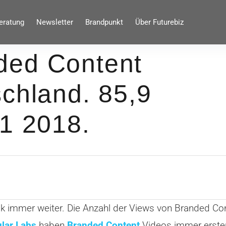
eratung
Newsletter
Brandpunkt
Über Futurebiz
ded Content
chland. 85,9
Q1 2018.
k immer weiter. Die Anzahl der Views von Branded Con
lar Labs
haben
Branded Content
Videos immer ersten