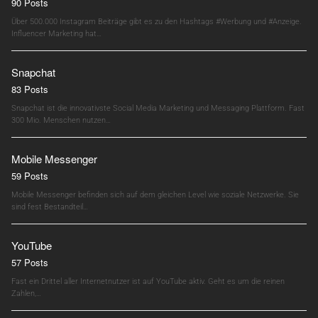
90 Posts
Über 500.000 Instagram Beiträge gibt es zu den Hashtags #Werbung und #Anzeige.
Influencer Marketing hat…
Snapchat
83 Posts
Snapchat ist die innovativste Social Media Marketing und Messaging Plattform. Fast
300 Mio. Menschen nutzen…
Mobile Messenger
59 Posts
Mobile Messenger befinden sich auf dem gleichen Level wie soziale Netzwerke. Sie
sind fest Bestandteil…
YouTube
57 Posts
Fast ein Drittel aller Internetnutzer ist auf YouTube aktiv. Geht es um die reinen
Zahlen,…