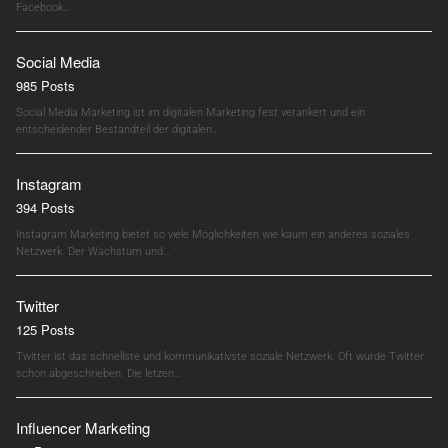
Facebook…
Social Media
985 Posts
Social Media Marketing ist im digitalen Marketing fest verankert und ein
entscheidender Bestandteil der digitalen…
Instagram
394 Posts
Instagram Marketing bietet so viele Möglichkeiten wie kaum ein anderes soziales
Netzwerk. Der Wachstum und…
Twitter
125 Posts
Twitter ist das schnellste und kommunikativste soziale Netzwerk. Oft wurde Twitter
schon abgeschrieben. Die letzen…
Influencer Marketing