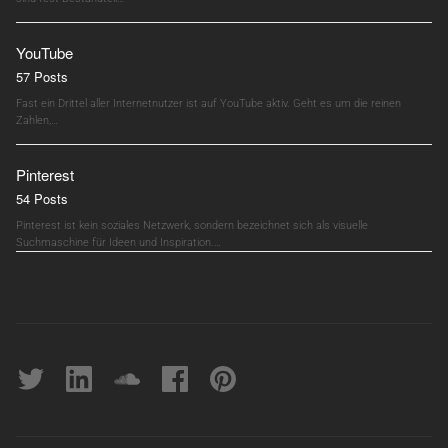
YouTube
57 Posts
Fast ein Drittel aller Internetnutzer ist auf YouTube aktiv. Geht es um die reinen
Zahlen,…
Pinterest
54 Posts
Pinterest ist kein soziales Netzwerk, sondern bezeichnet sich als visuelle
Suchmaschine für Ideen und Inspiration.…
Twitter
linkedin
soundcloud
Facebook
pinterest