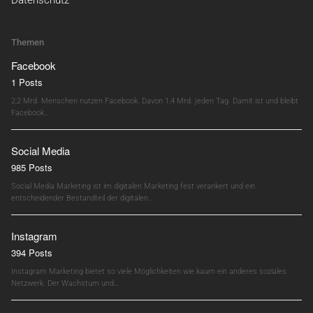
Datenschutz
Themen
Facebook
1 Posts
2,2 Mrd. Menschen nutzen Facebook. Davon 1,4 Mrd. jeden Tag. Damit ist und bleibt
Facebook…
Social Media
985 Posts
Social Media Marketing ist im digitalen Marketing fest verankert und ein
entscheidender Bestandteil der digitalen…
Instagram
394 Posts
Instagram Marketing bietet so viele Möglichkeiten wie kaum ein anderes soziales
Netzwerk. Der Wachstum und…