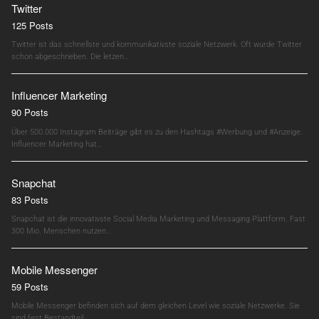
Twitter
125 Posts
Twitter ist das schnellste und kommunikativste soziale Netzwerk. Oft wurde Twitter
schon abgeschrieben. Die letzen…
Influencer Marketing
90 Posts
Über 500.000 Instagram Beiträge gibt es zu den Hashtags #Werbung und #Anzeige.
Influencer Marketing hat…
Snapchat
83 Posts
Snapchat ist die innovativste Social Media Marketing und Messaging Plattform. Fast
300 Mio. Menschen nutzen…
Mobile Messenger
59 Posts
Mobile Messenger befinden sich auf dem gleichen Level wie soziale Netzwerke. Sie
sind fest Bestandteil…