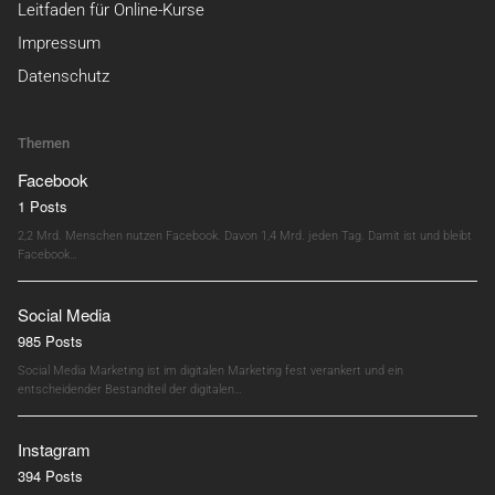
Leitfaden für Online-Kurse
Impressum
Datenschutz
Themen
Facebook
1 Posts
2,2 Mrd. Menschen nutzen Facebook. Davon 1,4 Mrd. jeden Tag. Damit ist und bleibt
Facebook…
Social Media
985 Posts
Social Media Marketing ist im digitalen Marketing fest verankert und ein
entscheidender Bestandteil der digitalen…
Instagram
394 Posts