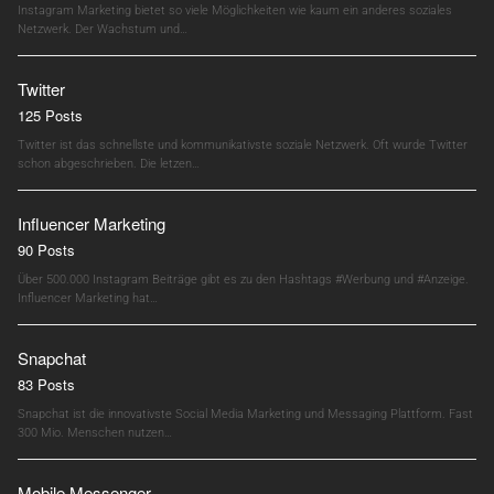
Instagram Marketing bietet so viele Möglichkeiten wie kaum ein anderes soziales
Netzwerk. Der Wachstum und…
Twitter
125 Posts
Twitter ist das schnellste und kommunikativste soziale Netzwerk. Oft wurde Twitter
schon abgeschrieben. Die letzen…
Influencer Marketing
90 Posts
Über 500.000 Instagram Beiträge gibt es zu den Hashtags #Werbung und #Anzeige.
Influencer Marketing hat…
Snapchat
83 Posts
Snapchat ist die innovativste Social Media Marketing und Messaging Plattform. Fast
300 Mio. Menschen nutzen…
Mobile Messenger