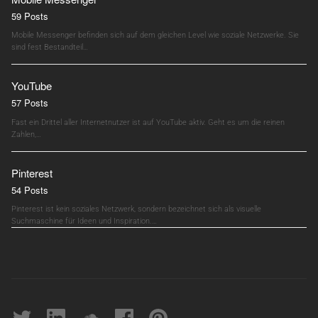
59 Posts
Mobile Messenger befinden sich auf dem gleichen Level wie soziale Netzwerke. Sie
sind fest Bestandteil…
YouTube
57 Posts
Fast ein Drittel aller Internetnutzer ist auf YouTube aktiv. Geht es um die reinen
Zahlen,…
Pinterest
54 Posts
Pinterest ist kein soziales Netzwerk, sondern bezeichnet sich als visuelle
Suchmaschine für Ideen und Inspiration.…
Twitter
linkedin
soundcloud
Facebook
pinterest