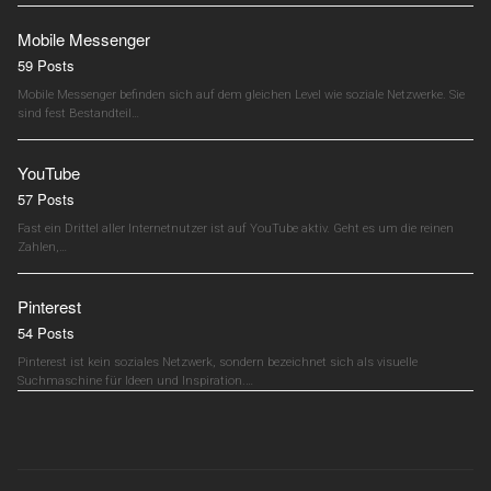
Mobile Messenger
59 Posts
Mobile Messenger befinden sich auf dem gleichen Level wie soziale Netzwerke. Sie
sind fest Bestandteil…
YouTube
57 Posts
Fast ein Drittel aller Internetnutzer ist auf YouTube aktiv. Geht es um die reinen
Zahlen,…
Pinterest
54 Posts
Pinterest ist kein soziales Netzwerk, sondern bezeichnet sich als visuelle
Suchmaschine für Ideen und Inspiration.…