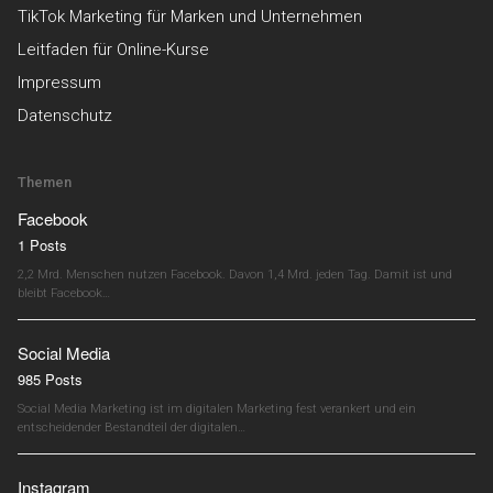
TikTok Marketing für Marken und Unternehmen
Leitfaden für Online-Kurse
Impressum
Datenschutz
Themen
Facebook
1 Posts
2,2 Mrd. Menschen nutzen Facebook. Davon 1,4 Mrd. jeden Tag. Damit ist und
bleibt Facebook…
Social Media
985 Posts
Social Media Marketing ist im digitalen Marketing fest verankert und ein
entscheidender Bestandteil der digitalen…
Instagram