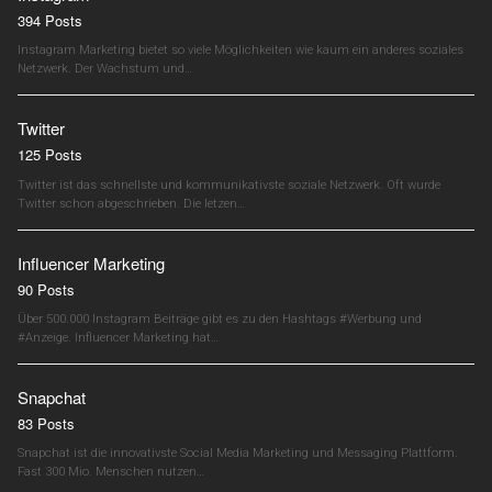
394 Posts
Instagram Marketing bietet so viele Möglichkeiten wie kaum ein anderes soziales
Netzwerk. Der Wachstum und…
Twitter
125 Posts
Twitter ist das schnellste und kommunikativste soziale Netzwerk. Oft wurde
Twitter schon abgeschrieben. Die letzen…
Influencer Marketing
90 Posts
Über 500.000 Instagram Beiträge gibt es zu den Hashtags #Werbung und
#Anzeige. Influencer Marketing hat…
Snapchat
83 Posts
Snapchat ist die innovativste Social Media Marketing und Messaging Plattform.
Fast 300 Mio. Menschen nutzen…