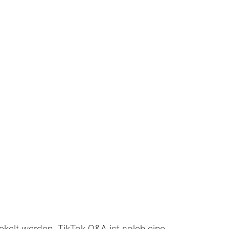
ckelt werden. TikTok Q&A ist solch eine