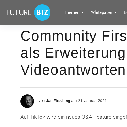
Inhalte
überspringen
FUTUREBIZ
Themen
Whitepaper
B
Social Media Marketing Blog für Unternehmen by BRANDPUNKT
Community Firs
als Erweiterung
Videoantworten
von
Jan Firsching
am
21. Januar 2021
Auf TikTok wird ein neues Q&A Feature eingef