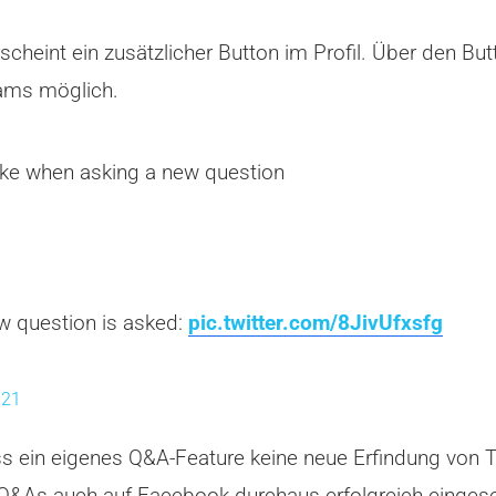
scheint ein zusätzlicher Button im Profil. Über den Bu
eams möglich.
like when asking a new question
w question is asked:
pic.twitter.com/8JivUfxsfg
021
ss ein eigenes Q&A-Feature keine neue Erfindung von Ti
 Q&As auch auf Facebook durchaus erfolgreich eingese