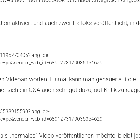
ion aktiviert und auch zwei TikToks veröffentlicht, in
31195270405?lang=de-
ice=pc&sender_web_id=6891273179035354629
 den Videoantworten. Einmal kann man genauer auf di
et sich ein Q&A auch sehr gut dazu, auf Kritik zu reagi
85538915590?lang=de-
ice=pc&sender_web_id=6891273179035354629
als „normales“ Video veröffentlichen möchte, bleibt 