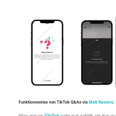
Funktionsweise von TikTok Q&As via
Matt Navarra
Was mir an
TikTok
sehr gut gefällt, ist das