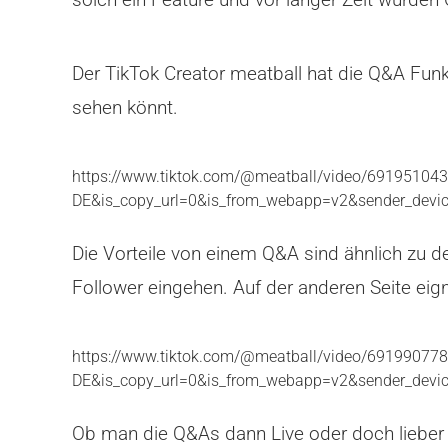
Der TikTok Creator meatball hat die Q&A Funkt
sehen könnt.
https://www.tiktok.com/@meatball/video/69195104
DE&is_copy_url=0&is_from_webapp=v2&sender_dev
Die Vorteile von einem Q&A sind ähnlich zu
Follower eingehen. Auf der anderen Seite eign
https://www.tiktok.com/@meatball/video/69199077
DE&is_copy_url=0&is_from_webapp=v2&sender_dev
Ob man die Q&As dann Live oder doch lieber 