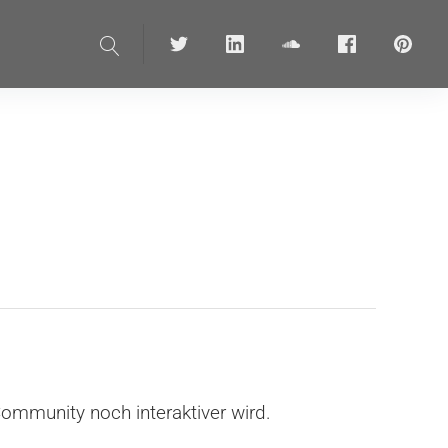
Suche
Twitter
linkedin
soundcloud
Facebook
pinteres
ommunity noch interaktiver wird.