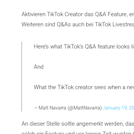
Aktivieren TikTok Creator das Q&A Feature, er
Weiteren sind Q&As auch bei TikTok Livestr
Here’s what TikTok’s Q&A feature looks 
And
What the TikTok creator sees when a ne
— Matt Navarra (@MattNavarra)
January 19, 2
An dieser Stelle sollte angemerkt werden, da
solch ein Feature und vor langer Zeit wurden