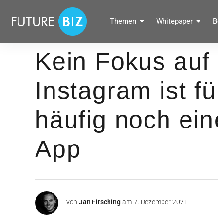
Inhalte
überspringen
FUTUREBIZ
Themen
Whitepaper
B
Social Media Marketing Blog für Unternehmen by BRANDPUNKT
Kein Fokus auf
Instagram ist 
häufig noch ein
App
von
Jan Firsching
am
7. Dezember 2021