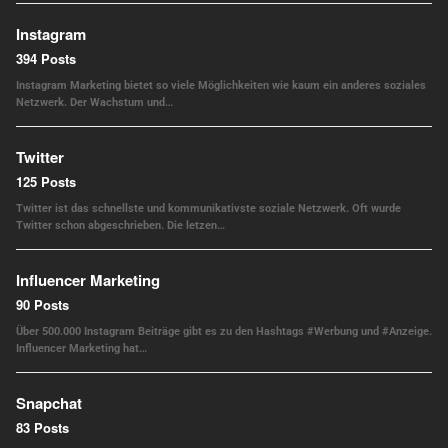
Instagram
394 Posts
Instagram Marketing bietet so viele Möglichkeiten wie kaum ein anderes soziales
Netzwerk. Der Wachstum und…
Twitter
125 Posts
Twitter ist das schnellste und kommunikativste soziale Netzwerk. Oft wurde
Twitter schon abgeschrieben. Die letzen…
Influencer Marketing
90 Posts
Über 500.000 Instagram Beiträge gibt es zu den Hashtags #Werbung und #Anzeige.
Influencer Marketing hat…
Snapchat
83 Posts