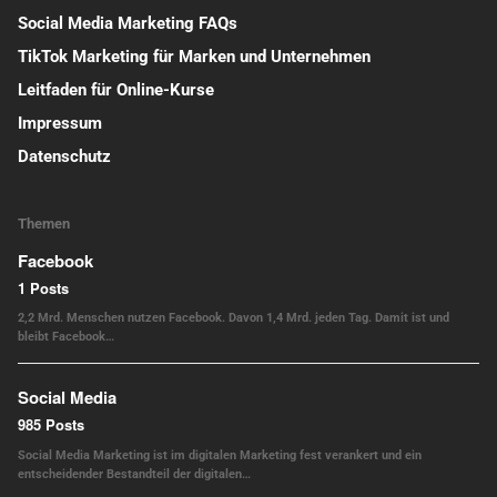
Social Media Marketing FAQs
TikTok Marketing für Marken und Unternehmen
Leitfaden für Online-Kurse
Impressum
Datenschutz
Themen
Facebook
1 Posts
2,2 Mrd. Menschen nutzen Facebook. Davon 1,4 Mrd. jeden Tag. Damit ist und
bleibt Facebook…
Social Media
985 Posts
Social Media Marketing ist im digitalen Marketing fest verankert und ein
entscheidender Bestandteil der digitalen…