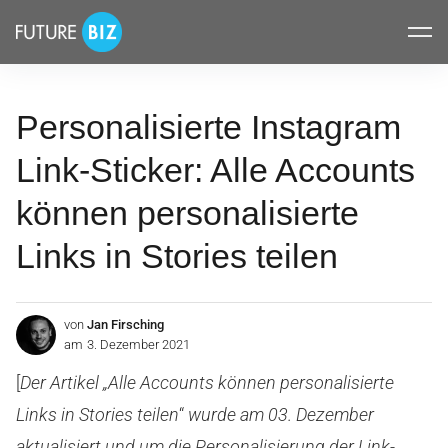
Inhalte
FUTUREBIZ
überspringen
Personalisierte Instagram
Link-Sticker: Alle Accounts
können personalisierte
Links in Stories teilen
von
Jan Firsching
am
3. Dezember 2021
[
Der Artikel „Alle Accounts können personalisierte
Links in Stories teilen
“
wurde am 03. Dezember
aktualisiert und um die Personalisierung der Link-