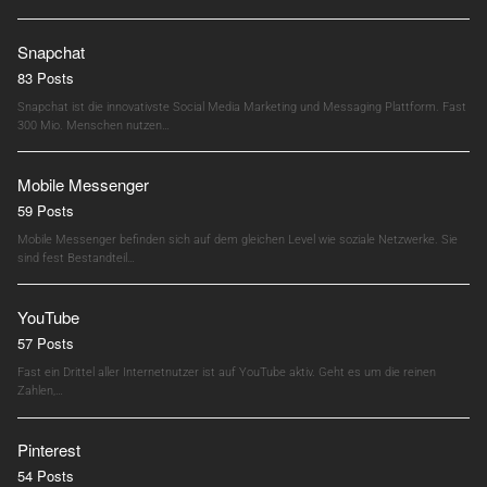
Snapchat
83 Posts
Snapchat ist die innovativste Social Media Marketing und Messaging Plattform. Fast
300 Mio. Menschen nutzen…
Mobile Messenger
59 Posts
Mobile Messenger befinden sich auf dem gleichen Level wie soziale Netzwerke. Sie
sind fest Bestandteil…
YouTube
57 Posts
Fast ein Drittel aller Internetnutzer ist auf YouTube aktiv. Geht es um die reinen
Zahlen,…
Pinterest
54 Posts