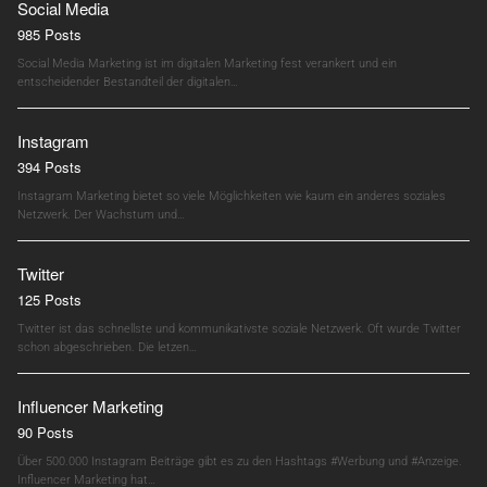
Social Media
985 Posts
Social Media Marketing ist im digitalen Marketing fest verankert und ein
entscheidender Bestandteil der digitalen…
Instagram
394 Posts
Instagram Marketing bietet so viele Möglichkeiten wie kaum ein anderes soziales
Netzwerk. Der Wachstum und…
Twitter
125 Posts
Twitter ist das schnellste und kommunikativste soziale Netzwerk. Oft wurde Twitter
schon abgeschrieben. Die letzen…
Influencer Marketing
90 Posts
Über 500.000 Instagram Beiträge gibt es zu den Hashtags #Werbung und #Anzeige.
Influencer Marketing hat…