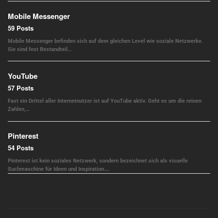
Mobile Messenger
59 Posts
Mobile Messenger befinden sich auf dem gleichen Level wie soziale Netzwerke.
Sie sind fest Bestandteil…
YouTube
57 Posts
Fast ein Drittel aller Internetnutzer ist auf YouTube aktiv. Geht es um die reinen
Zahlen,…
Pinterest
54 Posts
Pinterest ist kein soziales Netzwerk, sondern bezeichnet sich als visuelle
Suchmaschine für Ideen und Inspiration.…