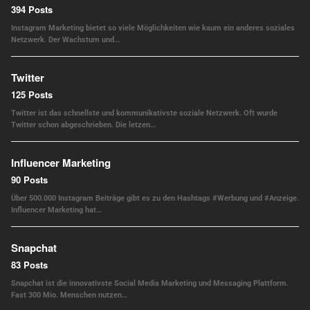
394 Posts
Instagram Marketing bietet so viele Möglichkeiten wie kaum ein anderes soziales
Netzwerk. Der Wachstum und…
Twitter
125 Posts
Twitter ist das schnellste und kommunikativste soziale Netzwerk. Oft wurde
Twitter schon abgeschrieben. Die letzen…
Influencer Marketing
90 Posts
Über 500.000 Instagram Beiträge gibt es zu den Hashtags #Werbung und #Anzeige.
Influencer Marketing hat…
Snapchat
83 Posts
Snapchat ist die innovativste Social Media Marketing und Messaging Plattform.
Fast 300 Mio. Menschen nutzen…