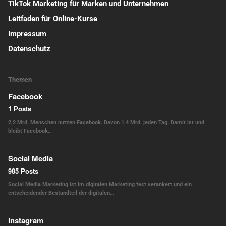
TikTok Marketing für Marken und Unternehmen
Leitfaden für Online-Kurse
Impressum
Datenschutz
Themen
Facebook
1 Posts
2,2 Mrd. Menschen nutzen Facebook. Davon 1,4 Mrd. jeden Tag. Damit ist und
bleibt Facebook…
Social Media
985 Posts
Social Media Marketing ist im digitalen Marketing fest verankert und ein
entscheidender Bestandteil der digitalen…
Instagram