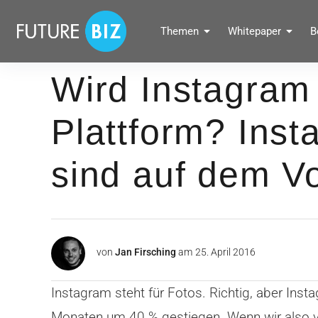
Inhalte
überspringen
FUTUREBIZ
Themen
Whitepaper
B
Social Media Marketing Blog für Unternehmen by BRANDPUNKT
Wird Instagram
Plattform? Ins
sind auf dem V
von
Jan Firsching
am
25. April 2016
Instagram steht für Fotos. Richtig, aber In
Monaten um 40 % gestiegen. Wenn wir also vo