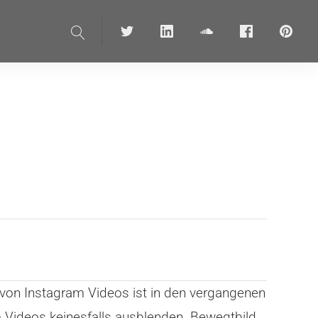
Suche
Twitter
linkedin
soundcloud
Facebook
pinteres
 von Instagram Videos ist in den vergangenen
 Videos keinesfalls ausblenden. Bewegtbild