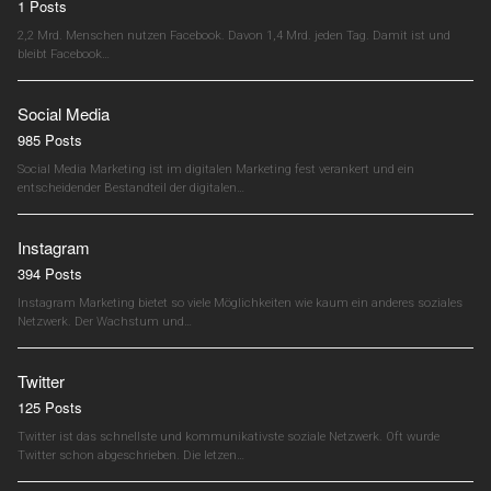
1 Posts
2,2 Mrd. Menschen nutzen Facebook. Davon 1,4 Mrd. jeden Tag. Damit ist und
bleibt Facebook…
Social Media
985 Posts
Social Media Marketing ist im digitalen Marketing fest verankert und ein
entscheidender Bestandteil der digitalen…
Instagram
394 Posts
Instagram Marketing bietet so viele Möglichkeiten wie kaum ein anderes soziales
Netzwerk. Der Wachstum und…
Twitter
125 Posts
Twitter ist das schnellste und kommunikativste soziale Netzwerk. Oft wurde
Twitter schon abgeschrieben. Die letzen…