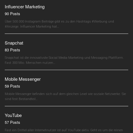
Influencer Marketing
90 Posts
Über 500.000 Instagram Beiträge gibt es zu den Hashtags #Werbung und
#Anzeige. Influencer Marketing hat…
Snapchat
83 Posts
Snapchat ist die innovativste Social Media Marketing und Messaging Plattform.
Fast 300 Mio. Menschen nutzen…
Mobile Messenger
59 Posts
Mobile Messenger befinden sich auf dem gleichen Level wie soziale Netzwerke. Sie
sind fest Bestandteil…
YouTube
57 Posts
Fast ein Drittel aller Internetnutzer ist auf YouTube aktiv. Geht es um die reinen