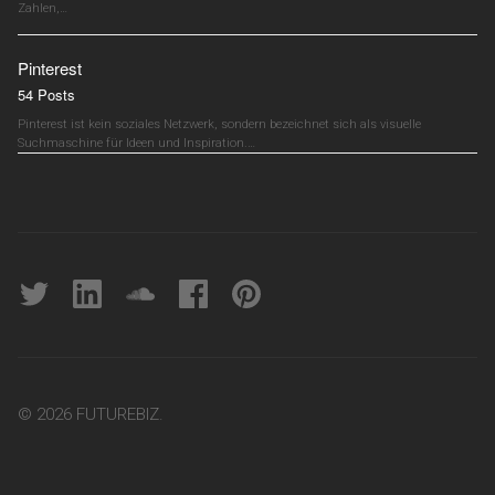
Zahlen,…
Pinterest
54 Posts
Pinterest ist kein soziales Netzwerk, sondern bezeichnet sich als visuelle
Suchmaschine für Ideen und Inspiration.…
Twitter
linkedin
soundcloud
Facebook
pinterest
© 2026 FUTUREBIZ.