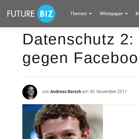
Inhalte
überspringen
FUTUREBIZ
Themen
Whitepaper
B
Social Media Marketing Blog für Unternehmen by BRANDPUNKT
Datenschutz 2: 
gegen Faceboo
von
Andreas Bersch
am
30. November 2011