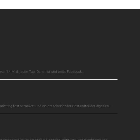
on 1,4 Mrd. jeden Tag. Damit ist und bleibt Facebook…
arketing fest verankert und ein entscheidender Bestandteil der digitalen…