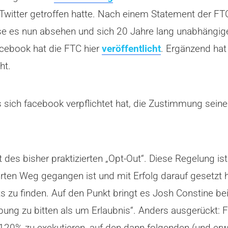
witter getroffen hatte. Nach einem Statement der FT
sse es nun absehen und sich 20 Jahre lang unabhängige
acebook hat die FTC hier
veröffentlicht
. Ergänzend hat
ht.
s sich facebook verpflichtet hat, die Zustimmung seine
att des bisher praktizierten „Opt-Out“. Diese Regelung 
en Weg gegangen ist und mit Erfolg darauf gesetzt ha
s zu finden. Auf den Punkt bringt es Josh Constine be
gebung zu bitten als um Erlaubnis“. Anders ausgerückt:
t 120% zu exekutieren, auf den dann folgenden (und e