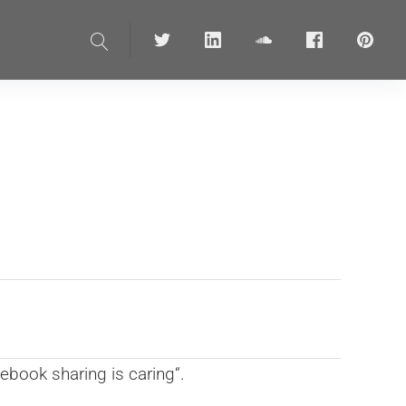
Suche
Twitter
linkedin
soundcloud
Facebook
pinteres
ebook sharing is caring“.