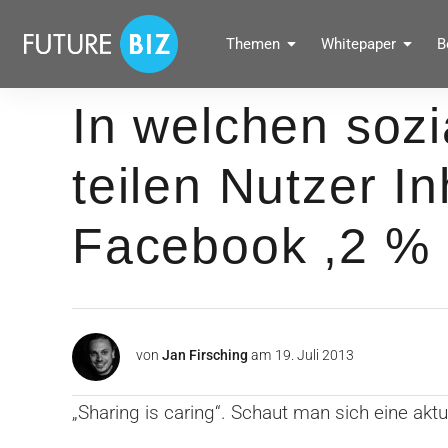
Inhalte
überspringen
FUTUREBIZ
Themen
Whitepaper
B
Social Media Marketing Blog für Unternehmen by BRANDPUNKT
In welchen soz
teilen Nutzer I
Facebook ,2 % 
von
Jan Firsching
am
19. Juli 2013
„Sharing is caring“. Schaut man sich eine akt