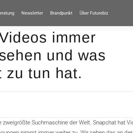
eratung
Newsletter
Brandpunkt
Über Futurebiz
 Videos immer
ansehen und was
 zu tun hat.
e zweigrößte Suchmaschine der Welt. Snapchat hat Vi
rägungen nimmt immer weiter zu. Wir sehen das an d