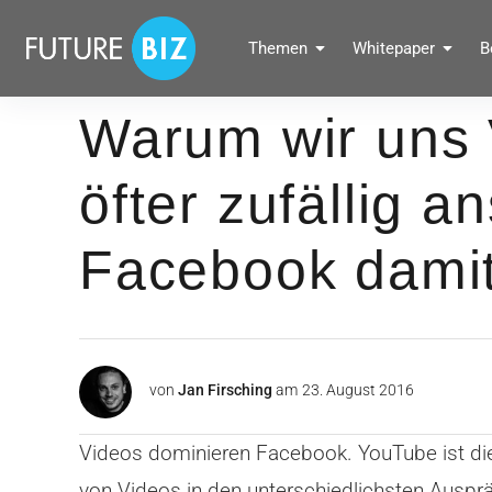
Inhalte
überspringen
FUTUREBIZ
Themen
Whitepaper
B
Social Media Marketing Blog für Unternehmen by BRANDPUNKT
Warum wir uns
öfter zufällig 
Facebook damit
von
Jan Firsching
am
23. August 2016
Videos dominieren Facebook. YouTube ist di
von Videos in den unterschiedlichsten Ausp