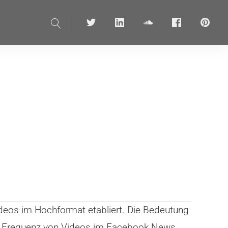
Suche
Twitter
linkedin
soundcloud
Facebook
pinteres
deos im Hochformat etabliert. Die Bedeutung
er Frequenz von Videos im Facebook News