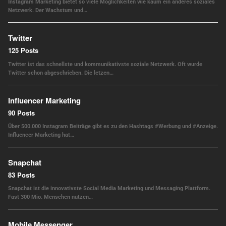
Instagram Marketing bietet so viele Möglichkeiten wie kaum ein anderes soziales
Netzwerk. Der Wachstum und…
Twitter
125 Posts
Twitter ist das schnellste und kommunikativste soziale Netzwerk. Oft wurde
Twitter schon abgeschrieben. Die letzen…
Influencer Marketing
90 Posts
Über 500.000 Instagram Beiträge gibt es zu den Hashtags #Werbung und #Anzeige.
Influencer Marketing hat…
Snapchat
83 Posts
Snapchat ist die innovativste Social Media Marketing und Messaging Plattform.
Fast 300 Mio. Menschen nutzen…
Mobile Messenger