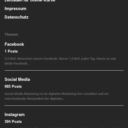
Leitfaden für Online-Kurse
Impressum
Datenschutz
Themen
Facebook
1 Posts
2,2 Mrd. Menschen nutzen Facebook. Davon 1,4 Mrd. jeden Tag. Damit ist und
bleibt Facebook…
Social Media
985 Posts
Social Media Marketing ist im digitalen Marketing fest verankert und ein
entscheidender Bestandteil der digitalen…
Instagram
394 Posts