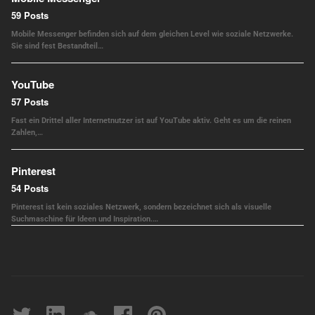
59 Posts
Mobile Messenger befinden sich auf dem gleichen Level wie soziale Netzwerke.
Sie sind fest Bestandteil…
YouTube
57 Posts
Fast ein Drittel aller Internetnutzer ist auf YouTube aktiv. Geht es um die reinen
Zahlen,…
Pinterest
54 Posts
Pinterest ist kein soziales Netzwerk, sondern bezeichnet sich als visuelle
Suchmaschine für Ideen und Inspiration.…
Twitter
linkedin
soundcloud
Facebook
pinterest