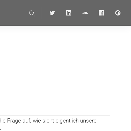
Suche
Twitter
linkedin
soundcloud
Facebook
pinteres
 Frage auf, wie sieht eigentlich unsere
?