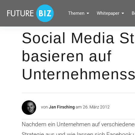
Inhalte
überspringen
FUTUREBIZ
Themen
Whitepaper
B
Social Media Marketing Blog für Unternehmen by BRANDPUNKT
Social Media St
basieren auf
Unternehmensst
von
Jan Firsching
am
26. März 2012
Nachdem ein Unternehmen auf verschiedenen s
Strategie aus und wie lassen sich Facebook 