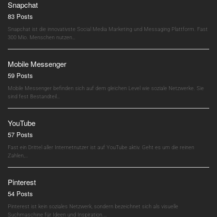
Snapchat
83 Posts
Snapchat ist die innovativste Social Media Marketing und Messaging Plattform. Fast
300 Mio. Menschen nutzen…
Mobile Messenger
59 Posts
Mobile Messenger befinden sich auf dem gleichen Level wie soziale Netzwerke. Sie
sind fest Bestandteil…
YouTube
57 Posts
Fast ein Drittel aller Internetnutzer ist auf YouTube aktiv. Geht es um die reinen
Zahlen,…
Pinterest
54 Posts
Pinterest ist kein soziales Netzwerk, sondern bezeichnet sich als visuelle
Suchmaschine für Ideen und Inspiration.…