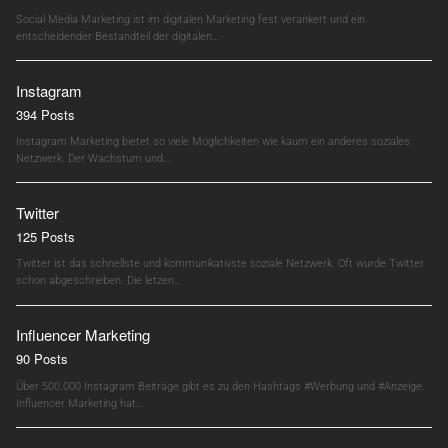
Social Media Marketing ist im digitalen Marketing fest verankert und ein
entscheidender Bestandteil der digitalen…
Instagram
394 Posts
Instagram Marketing bietet so viele Möglichkeiten wie kaum ein anderes soziales
Netzwerk. Der Wachstum und…
Twitter
125 Posts
Twitter ist das schnellste und kommunikativste soziale Netzwerk. Oft wurde Twitter
schon abgeschrieben. Die letzen…
Influencer Marketing
90 Posts
Über 500.000 Instagram Beiträge gibt es zu den Hashtags #Werbung und #Anzeige.
Influencer Marketing hat…