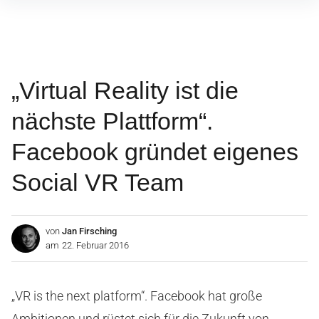
Inhalte
überspringen
„Virtual Reality ist die
nächste Plattform“.
Facebook gründet eigenes
Social VR Team
von
Jan Firsching
am
22. Februar 2016
„VR is the next platform“. Facebook hat große
Ambitionen und rüstet sich für die Zukunft von